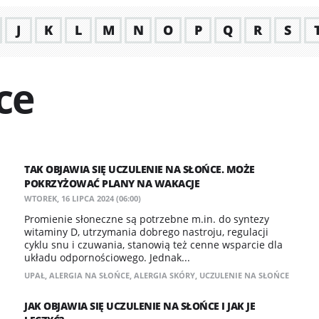
J
K
L
M
N
O
P
Q
R
S
ce
TAK OBJAWIA SIĘ UCZULENIE NA SŁOŃCE. MOŻE
POKRZYŻOWAĆ PLANY NA WAKACJE
WTOREK, 16 LIPCA 2024 (06:00)
Promienie słoneczne są potrzebne m.in. do syntezy
witaminy D, utrzymania dobrego nastroju, regulacji
cyklu snu i czuwania, stanowią też cenne wsparcie dla
układu odpornościowego. Jednak...
UPAŁ
,
ALERGIA NA SŁOŃCE
,
ALERGIA SKÓRY
,
UCZULENIE NA SŁOŃCE
JAK OBJAWIA SIĘ UCZULENIE NA SŁOŃCE I JAK JE