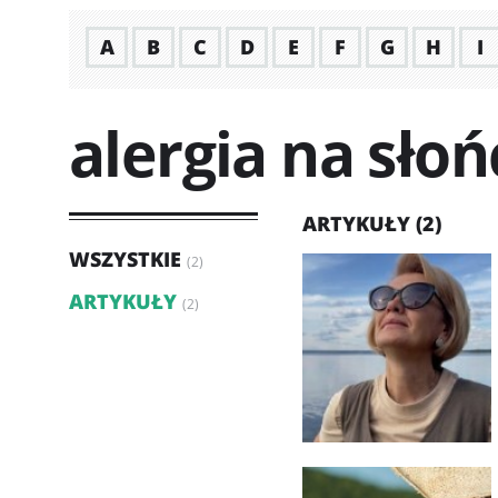
A
B
C
D
E
F
G
H
I
alergia na słoń
ARTYKUŁY (2)
WSZYSTKIE
(2)
ARTYKUŁY
(2)