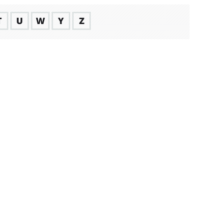
T
U
W
Y
Z