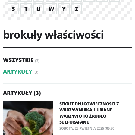
S
T
U
W
Y
Z
brokuły właściwości
WSZYSTKIE
(3)
ARTYKUŁY
(3)
ARTYKUŁY (3)
SEKRET DŁUGOWIECZNOŚCI Z
WARZYWNIAKA. LUBIANE
WARZYWO TO ŹRÓDŁO
SULFORAFANU
SOBOTA, 26 KWIETNIA 2025 (05:50)