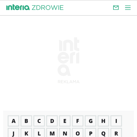
A
B
C
D
E
F
G
H
I
J
K
L
M
N
O
P
Q
R