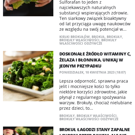
Sulforafan to jeden z
najciekawszych naturalnych
substancji wspierających zdrowie.
Ten siarkowy związek bioaktywny
od lat przyciąga uwagę naukowców
ze względu na swój potencjał w...
KIEŁKI BROKUŁÓW
,
BROKUŁ
,
BROKUŁY
,
BROKUŁY WŁAŚCIWOŚCI
,
BROKUŁY
WŁAŚCIWOŚCI ODŻYWCZE
DOSKONAŁE ŹRÓDŁO WITAMINY C,
ŻELAZA I BŁONNIKA. UNIKAJ W
JEDNYM PRZYPADKU
PONIEDZIAŁEK, 10 KWIETNIA 2023 (18:07)
Lepsza odporność, sprawna praca
jelit i mocniejsze kości to tylko
niektóre korzyści zdrowotne, jakie
płynął z regularnego spożywania
warzyw. Brokuły, chociaż nielubiane
przez dzieci, to...
BROKUŁY
,
BROKUŁY WŁAŚCIWOŚCI
,
BROKUŁY WŁAŚCIWOŚCI ODŻYWCZE
BROKUŁ ŁAGODZI STANY ZAPALNE