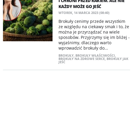
I CHRONI PRZED RAKIEM. ALE NIE
KAŻDY MOŻE GO JEŚĆ
WTOREK, 14 MARCA 2023 (08:40)
Brokuły cenimy przede wszystkim
ze względu na ciekawy smak i to, że
można je przyrządzać na wiele
sposobów. Przyjrzymy się im bliżej -
wyjaśnimy, dlaczego warto
wprowadzić brokuły do...
BROKUŁY
,
BROKUŁY WŁAŚCIWOŚCI
,
BROKUŁY NA ZDROWE SERCE
,
BROKUŁY JAK
JEŚĆ