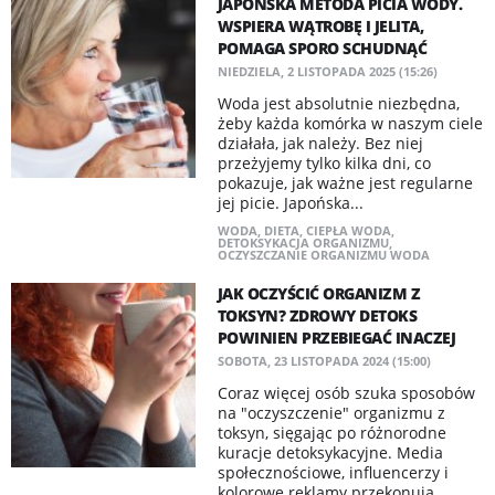
JAPOŃSKA METODA PICIA WODY.
WSPIERA WĄTROBĘ I JELITA,
POMAGA SPORO SCHUDNĄĆ
NIEDZIELA, 2 LISTOPADA 2025 (15:26)
Woda jest absolutnie niezbędna,
żeby każda komórka w naszym ciele
działała, jak należy. Bez niej
przeżyjemy tylko kilka dni, co
pokazuje, jak ważne jest regularne
jej picie. Japońska...
WODA
,
DIETA
,
CIEPŁA WODA
,
DETOKSYKACJA ORGANIZMU
,
OCZYSZCZANIE ORGANIZMU WODA
JAK OCZYŚCIĆ ORGANIZM Z
TOKSYN? ZDROWY DETOKS
POWINIEN PRZEBIEGAĆ INACZEJ
SOBOTA, 23 LISTOPADA 2024 (15:00)
Coraz więcej osób szuka sposobów
na "oczyszczenie" organizmu z
toksyn, sięgając po różnorodne
kuracje detoksykacyjne. Media
społecznościowe, influencerzy i
kolorowe reklamy przekonują...