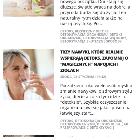
nowego początku. Dni stają się
dłuższe, światło wraca na dobre, a
przyroda budzi się do życia. Ten
naturalny rytm działa także na
naszą psychikę. Po...
DETOKS
,
BEZPIECZNY DETOKS
,
DETOKSYKACJA ORGANIZMU
,
DETOKS
ORGANIZMU
,
DETOKSYKACJA WĄTROBY
,
DETOKSYKACJA SKUTECZNE SPOSOBY
TRZY NAWYKI, KTÓRE REALNIE
WSPIERAJĄ DETOKS. ZAPOMNIJ O
"MAGICZNYCH" NAPOJACH I
ZIOŁACH
ŚRODA, 21 STYCZNIA (16:42)
Początkiem roku wiele osób myśli o
zmianie nawyków: o zdrowym stylu
życia, diecie a co za tym idzie - o
"detoksie". Szybkie oczyszczenie
organizmu jawi się jako sposób na
łatwiejszy start...
DETOKS
,
DETOKSYKACJA ORGANIZMU
,
DETOKS ORGANIZMU
,
DETOKS DIETA
,
JAK
PRZEPROWADZIĆ DETOKSYKACJĘ