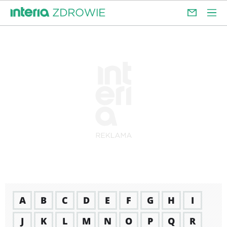
A
B
C
D
E
F
G
H
I
J
K
L
M
N
O
P
Q
R