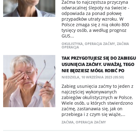
Zaćma to najczęstsza przyczyna
odwracalnej ślepoty na świecie -
odpowiada za ponad połowę
przypadków utraty wzroku. W
Polsce zmaga się z nią około 800
tysięcy osób, a według prognoz
GUS...
OKULISTYKA
,
OPERACJA ZAĆMY
,
ZAĆMA
OPERACJA
TAK PRZYGOTUJESZ SIĘ DO ZABIEGU
USUNIĘCIA ZAĆMY. UWAŻAJ, TEGO
NIE BĘDZIESZ MÓGŁ ROBIĆ PO
NIEDZIELA, 10 WRZEŚNIA 2023 (05:50)
Zabieg usunięcia zaćmy to jeden z
najczęściej wykonywanych
zabiegów okulistycznych w Polsce.
Wiele osób, u których stwierdzono
zaćmę, zastanawia się, jak on
przebiega i z czym się wiąże,...
ZAĆMA
,
OPERACJA ZAĆMY