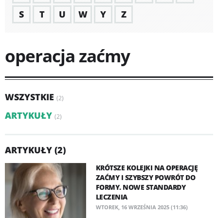
S
T
U
W
Y
Z
operacja zaćmy
WSZYSTKIE
(2)
ARTYKUŁY
(2)
ARTYKUŁY (2)
KRÓTSZE KOLEJKI NA OPERACJĘ
ZAĆMY I SZYBSZY POWRÓT DO
FORMY. NOWE STANDARDY
LECZENIA
WTOREK, 16 WRZEŚNIA 2025 (11:36)