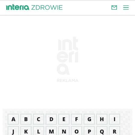
A
B
C
D
E
F
G
H
I
J
K
L
M
N
O
P
Q
R