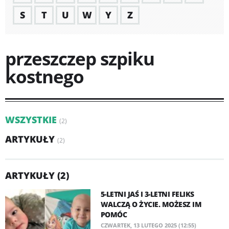
S
T
U
W
Y
Z
przeszczep szpiku
kostnego
WSZYSTKIE
(2)
ARTYKUŁY
(2)
ARTYKUŁY (2)
5-LETNI JAŚ I 3-LETNI FELIKS
WALCZĄ O ŻYCIE. MOŻESZ IM
POMÓC
CZWARTEK, 13 LUTEGO 2025 (12:55)