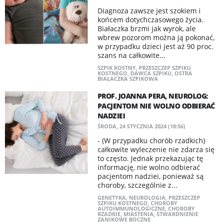
Diagnoza zawsze jest szokiem i
końcem dotychczasowego życia.
Białaczka brzmi jak wyrok, ale
wbrew pozorom można ją pokonać,
w przypadku dzieci jest aż 90 proc.
szans na całkowite...
SZPIK KOSTNY
,
PRZESZCZEP SZPIKU
KOSTNEGO
,
DAWCA SZPIKU
,
OSTRA
BIAŁACZKA SZPIKOWA
PROF. JOANNA PERA, NEUROLOG:
PACJENTOM NIE WOLNO ODBIERAĆ
NADZIEI
ŚRODA, 24 STYCZNIA 2024 (18:56)
- (W przypadku chorób rzadkich)
całkowite wyleczenie nie zdarza się
to często. Jednak przekazując tę
informację, nie wolno odbierać
pacjentom nadziei, ponieważ są
choroby, szczególnie z...
GENETYKA
,
NEUROLOGIA
,
PRZESZCZEP
SZPIKU KOSTNEGO
,
CHOROBY
AUTOIMMUNOLOGICZNE
,
CHOROBY
RZADKIE
,
MIASTENIA
,
STWARDNIENIE
ZANIKOWE BOCZNE