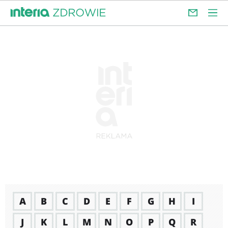
A
B
C
D
E
F
G
H
I
J
K
L
M
N
O
P
Q
R