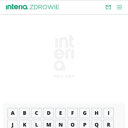
A
B
C
D
E
F
G
H
I
J
K
L
M
N
O
P
Q
R