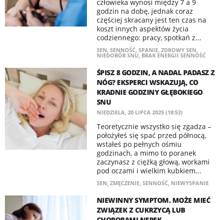
człowieka wynosi między 7 a 9
godzin na dobę, jednak coraz
częściej skracany jest ten czas na
koszt innych aspektów życia
codziennego: pracy, spotkań z...
SEN
,
SENNOŚĆ
,
SPANIE
,
ZDROWY SEN
,
NIEDOBÓR SNU
,
BRAK ENERGII SENNOŚĆ
ŚPISZ 8 GODZIN, A NADAL PADASZ Z
NÓG? EKSPERCI WSKAZUJĄ, CO
KRADNIE GODZINY GŁĘBOKIEGO
SNU
NIEDZIELA, 20 LIPCA 2025 (18:53)
Teoretycznie wszystko się zgadza –
położyłeś się spać przed północą,
wstałeś po pełnych ośmiu
godzinach, a mimo to poranek
zaczynasz z ciężką głową, workami
pod oczami i wielkim kubkiem...
SEN
,
ZMĘCZENIE
,
SENNOŚĆ
,
NIEWYSPANIE
NIEWINNY SYMPTOM. MOŻE MIEĆ
ZWIĄZEK Z CUKRZYCĄ LUB
CHOROBAMI NEREK