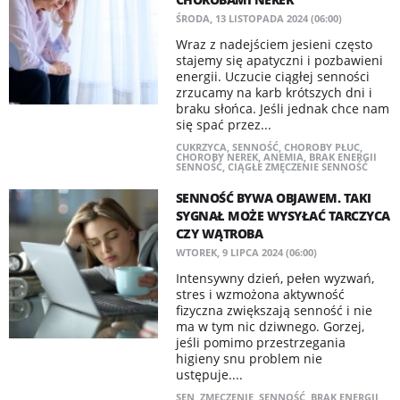
ŚRODA, 13 LISTOPADA 2024 (06:00)
Wraz z nadejściem jesieni często
stajemy się apatyczni i pozbawieni
energii. Uczucie ciągłej senności
zrzucamy na karb krótszych dni i
braku słońca. Jeśli jednak chce nam
się spać przez...
CUKRZYCA
,
SENNOŚĆ
,
CHOROBY PŁUC
,
CHOROBY NEREK
,
ANEMIA
,
BRAK ENERGII
SENNOŚĆ
,
CIĄGŁE ZMĘCZENIE SENNOŚĆ
SENNOŚĆ BYWA OBJAWEM. TAKI
SYGNAŁ MOŻE WYSYŁAĆ TARCZYCA
CZY WĄTROBA
WTOREK, 9 LIPCA 2024 (06:00)
Intensywny dzień, pełen wyzwań,
stres i wzmożona aktywność
fizyczna zwiększają senność i nie
ma w tym nic dziwnego. Gorzej,
jeśli pomimo przestrzegania
higieny snu problem nie
ustępuje....
SEN
,
ZMĘCZENIE
,
SENNOŚĆ
,
BRAK ENERGII
,