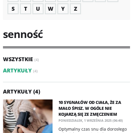
S
T
U
W
Y
Z
senność
WSZYSTKIE
(4)
ARTYKUŁY
(4)
ARTYKUŁY (4)
10 SYGNAŁÓW OD CIAŁA, ŻE ZA
MAŁO ŚPISZ. W OGÓLE NIE
KOJARZĄ SIĘ ZE ZMĘCZENIEM
PONIEDZIAŁEK, 1 WRZEŚNIA 2025 (06:40)
Optymalny czas snu dla dorosłego