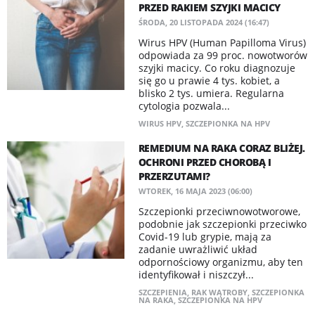
PRZED RAKIEM SZYJKI MACICY
ŚRODA, 20 LISTOPADA 2024 (16:47)
Wirus HPV (Human Papilloma Virus)
odpowiada za 99 proc. nowotworów
szyjki macicy. Co roku diagnozuje
się go u prawie 4 tys. kobiet, a
blisko 2 tys. umiera. Regularna
cytologia pozwala...
WIRUS HPV
,
SZCZEPIONKA NA HPV
REMEDIUM NA RAKA CORAZ BLIŻEJ.
OCHRONI PRZED CHOROBĄ I
PRZERZUTAMI?
WTOREK, 16 MAJA 2023 (06:00)
Szczepionki przeciwnowotworowe,
podobnie jak szczepionki przeciwko
Covid-19 lub grypie, mają za
zadanie uwrażliwić układ
odpornościowy organizmu, aby ten
identyfikował i niszczył...
SZCZEPIENIA
,
RAK WĄTROBY
,
SZCZEPIONKA
NA RAKA
,
SZCZEPIONKA NA HPV