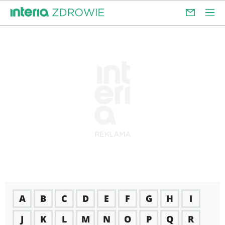
A
B
C
D
E
F
G
H
I
J
K
L
M
N
O
P
Q
R