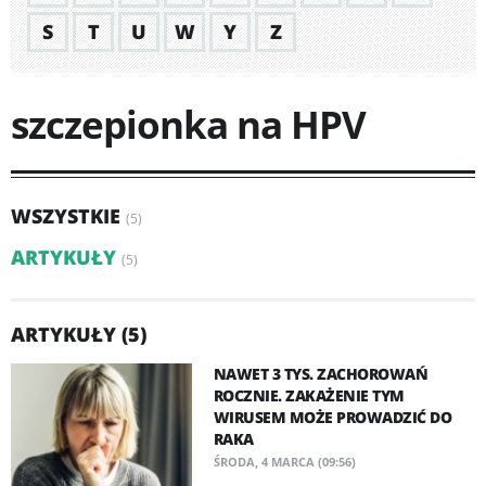
S
T
U
W
Y
Z
szczepionka na HPV
WSZYSTKIE
(5)
ARTYKUŁY
(5)
ARTYKUŁY (5)
NAWET 3 TYS. ZACHOROWAŃ
ROCZNIE. ZAKAŻENIE TYM
WIRUSEM MOŻE PROWADZIĆ DO
RAKA
ŚRODA, 4 MARCA (09:56)