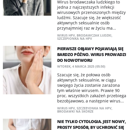
Wirus brodawczaka ludzkiego to
jedna z najczęstszych infekcji
wirusowych przenoszonych między
ludźmi. Szacuje się, że większość
aktywnych seksualnie osób
przynajmniej raz w życiu ma...
WIRUS HPV
,
BRODAWCZAK LUDZKI
,
SZCZEPIONKA NA HPV
PIERWSZE OBJAWY POJAWIAJĄ SIĘ
BARDZO PÓŹNO. WIRUS PROWADZI
DO NOWOTWORU
WTOREK, 4 MARCA 2025 (05:50)
Szacuje się, że połowa osób
aktywnych seksualnie, w ciągu
swojego życia zostanie zarażona
tym właśnie wirusem. Prawie 90
proc. wszystkich zakażeń przebiega
bezobjawowo, a następnie wirus...
WIRUS HPV
,
SZCZEPIONKA NA HPV
,
BRODAWKI NA SKÓRZE
NIE TYLKO CYTOLOGIA. JEST NOWY,
PROSTY SPOSÓB, BY UCHRONIĆ SIĘ