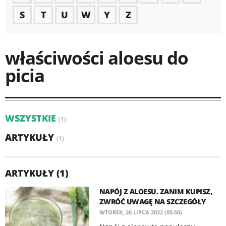
S
T
U
W
Y
Z
właściwości aloesu do
picia
WSZYSTKIE
(1)
ARTYKUŁY
(1)
ARTYKUŁY (1)
NAPÓJ Z ALOESU. ZANIM KUPISZ,
ZWRÓĆ UWAGĘ NA SZCZEGÓŁY
WTOREK, 26 LIPCA 2022 (05:50)