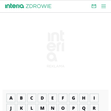
A
B
C
D
E
F
G
H
I
J
K
L
M
N
O
P
Q
R