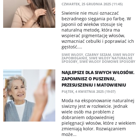
CZWARTEK, 25 GRUDNIA 2025 (11:45)
Siwienie nie musi oznaczać
bezradnego sięgania po farbę. W
Japonii od wieków stosuje się
naturalną metodę, która ma
wspierać pigmentację włosów,
wzmacniać cebulki i poprawiać ich
gęstość....
SIWE WŁOSY
,
CZARNY SEZAM
,
SIWE WŁOSY
ZAPOBIEGANIE
,
SIWE WŁOSY NATURALNE
SPOSOBY
,
SIWE WŁOSY DOMOWE SPOSOBY
NAJLEPSZE DLA SIWYCH WŁOSÓW.
ZAPOMNISZ O PUSZENIU,
PRZESUSZENIU I MATOWIENIU
PIĄTEK, 4 KWIETNIA 2025 (19:07)
Moda na eksponowanie naturalnej
siwizny jest w rozkwicie. Jednak
wiele osób ma problem z
dobraniem odpowiedniej
pielęgnacji włosów, które z wiekiem
zmieniają kolor. Rozwiązaniem
może...