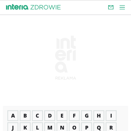
A
B
C
D
E
F
G
H
I
J
K
L
M
N
O
P
Q
R