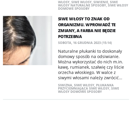
WŁOSY
,
SIWE WŁOSY
,
SIWIENIE
,
SIWE
WŁOSY NATURALNE SPOSOBY
,
SIWE WŁOSY
DOMOWE SPOSOBY
SIWE WŁOSY TO ZNAK OD
ORGANIZMU. WPROWADŹ TE
ZMIANY, A FARBA NIE BĘDZIE
POTRZEBNA
SOBOTA, 16 GRUDNIA 2023 (15:14)
Naturalne płukanki to doskonały
domowy sposób na odsiwianie.
Można wykorzystać do nich m.in.
kawę, rumianek, szałwię czy liście
orzecha włoskiego. W walce z
siwymi włosami należy zwrócić...
SIWIZNA
,
SIWE WŁOSY
,
PŁUKANKA
PRZYCIEMNIAJĄCA SIWE WŁOSY
,
SIWE
WŁOSY DOMOWE SPOSOBY