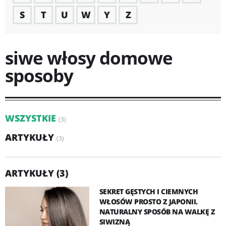
S
T
U
W
Y
Z
siwe włosy domowe
sposoby
WSZYSTKIE
(3)
ARTYKUŁY
(3)
ARTYKUŁY (3)
SEKRET GĘSTYCH I CIEMNYCH
WŁOSÓW PROSTO Z JAPONII.
NATURALNY SPOSÓB NA WALKĘ Z
SIWIZNĄ