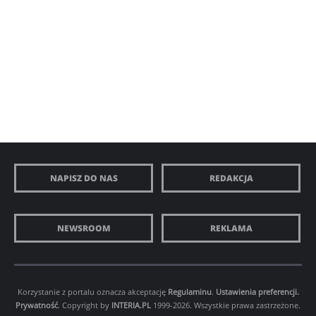
NAPISZ DO NAS
REDAKCJA
NEWSROOM
REKLAMA
Korzystanie z portalu oznacza akceptację
Regulaminu
.
Ustawienia preferencji.
Prywatność
. Copyright by
INTERIA.PL
1999-2026. Wszystkie prawa zastrzeżone.