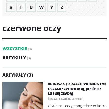
S
T
U
W
Y
Z
czerwone oczy
WSZYSTKIE
(3)
ARTYKUŁY
(3)
ARTYKUŁY (3)
BUDZISZ SIĘ Z ZACZERWIENIONYMI
OCZAMI? ZWERYFIKUJ, JAK ŚPISZ
LUB SIĘ ZBADAJ
ŚRODA, 1 KWIETNIA (10:14)
Otwierasz oczy, spoglądasz w lustro