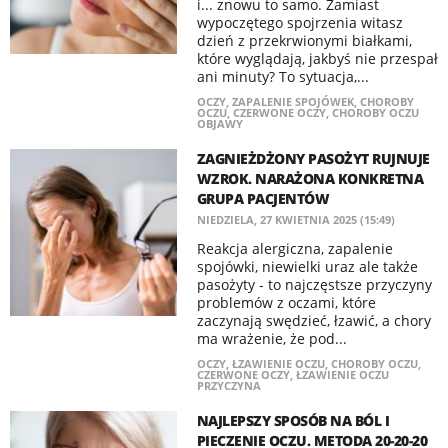
i... znowu to samo. Zamiast
wypoczętego spojrzenia witasz
dzień z przekrwionymi białkami,
które wyglądają, jakbyś nie przespał
ani minuty? To sytuacja,...
OCZY
,
ZAPALENIE SPOJÓWEK
,
CHOROBY
OCZU
,
CZERWONE OCZY
,
CHOROBY OCZU
OBJAWY
ZAGNIEŻDŻONY PASOŻYT RUJNUJE
WZROK. NARAŻONA KONKRETNA
GRUPA PACJENTÓW
NIEDZIELA, 27 KWIETNIA 2025 (15:49)
Reakcja alergiczna, zapalenie
spojówki, niewielki uraz ale także
pasożyty - to najczęstsze przyczyny
problemów z oczami, które
zaczynają swędzieć, łzawić, a chory
ma wrażenie, że pod...
OCZY
,
ŁZAWIENIE OCZU
,
CHOROBY OCZU
,
CZERWONE OCZY
,
ŁZAWIENIE OCZU
PRZYCZYNA
NAJLEPSZY SPOSÓB NA BÓL I
PIECZENIE OCZU. METODA 20-20-20