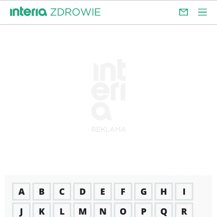
A
B
C
D
E
F
G
H
I
J
K
L
M
N
O
P
Q
R