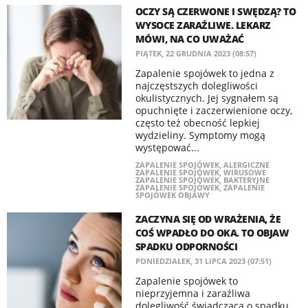
OCZY SĄ CZERWONE I SWĘDZĄ? TO
WYSOCE ZARAŹLIWE. LEKARZ
MÓWI, NA CO UWAŻAĆ
PIĄTEK, 22 GRUDNIA 2023 (08:57)
Zapalenie spojówek to jedna z
najczęstszych dolegliwości
okulistycznych. Jej sygnałem są
opuchnięte i zaczerwienione oczy,
często też obecność lepkiej
wydzieliny. Symptomy mogą
występować...
ZAPALENIE SPOJÓWEK
,
ALERGICZNE
ZAPALENIE SPOJÓWEK
,
WIRUSOWE
ZAPALENIE SPOJÓWEK
,
BAKTERYJNE
ZAPALENIE SPOJÓWEK
,
ZAPALENIE
SPOJÓWEK OBJAWY
ZACZYNA SIĘ OD WRAŻENIA, ŻE
COŚ WPADŁO DO OKA. TO OBJAW
SPADKU ODPORNOŚCI
PONIEDZIAŁEK, 31 LIPCA 2023 (07:51)
Zapalenie spojówek to
nieprzyjemna i zaraźliwa
dolegliwość świadcząca o spadku