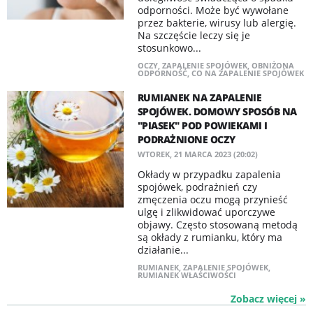
odporności. Może być wywołane
przez bakterie, wirusy lub alergię.
Na szczęście leczy się je
stosunkowo...
OCZY
,
ZAPALENIE SPOJÓWEK
,
OBNIŻONA
ODPORNOŚĆ
,
CO NA ZAPALENIE SPOJÓWEK
RUMIANEK NA ZAPALENIE
SPOJÓWEK. DOMOWY SPOSÓB NA
"PIASEK" POD POWIEKAMI I
PODRAŻNIONE OCZY
WTOREK, 21 MARCA 2023 (20:02)
Okłady w przypadku zapalenia
spojówek, podrażnień czy
zmęczenia oczu mogą przynieść
ulgę i zlikwidować uporczywe
objawy. Często stosowaną metodą
są okłady z rumianku, który ma
działanie...
RUMIANEK
,
ZAPALENIE SPOJÓWEK
,
RUMIANEK WŁAŚCIWOŚCI
Zobacz więcej »