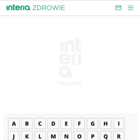
A
B
C
D
E
F
G
H
I
J
K
L
M
N
O
P
Q
R