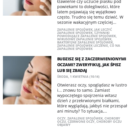
łzawienie czy uczucie piasku pod
powiekami to dolegliwości, które
latem pojawiają się wyjątkowo
często. Trudno się temu dziwić. W
sezonie wakacyjnym częściej...
ZAPALENIE SPOJÓWEK
,
JAK LECZYĆ
ZAPALENIE SPOJÓWEK
,
CZYNNIKI
POWODUJĄCE ZAPALENIE SPOJÓWEK
,
WIRUSOWE ZAPALENIE SPOJÓWEK
,
BAKTERYJNE ZAPALENIE SPOJÓWEK
,
ZAPALENIE SPOJÓWEK LECZENIE
,
CO NA
ZAPALENIE SPOJÓWEK
BUDZISZ SIĘ Z ZACZERWIENIONYMI
OCZAMI? ZWERYFIKUJ, JAK ŚPISZ
LUB SIĘ ZBADAJ
ŚRODA, 1 KWIETNIA (10:14)
Otwierasz oczy, spoglądasz w lustro
i... znowu to samo. Zamiast
wypoczętego spojrzenia witasz
dzień z przekrwionymi białkami,
które wyglądają, jakbyś nie przespał
ani minuty? To sytuacja,...
OCZY
,
ZAPALENIE SPOJÓWEK
,
CHOROBY
OCZU
,
CZERWONE OCZY
,
CHOROBY OCZU
OBJAWY