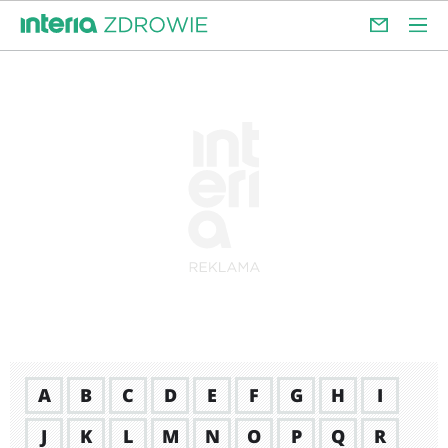
A
B
C
D
E
F
G
H
I
J
K
L
M
N
O
P
Q
R