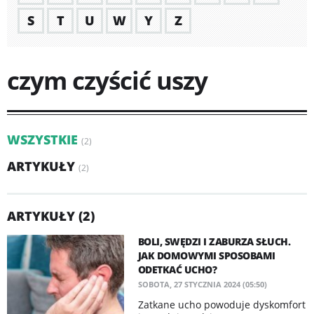
S
T
U
W
Y
Z
czym czyścić uszy
WSZYSTKIE
(2)
ARTYKUŁY
(2)
ARTYKUŁY (2)
BOLI, SWĘDZI I ZABURZA SŁUCH.
JAK DOMOWYMI SPOSOBAMI
ODETKAĆ UCHO?
SOBOTA, 27 STYCZNIA 2024 (05:50)
Zatkane ucho powoduje dyskomfort