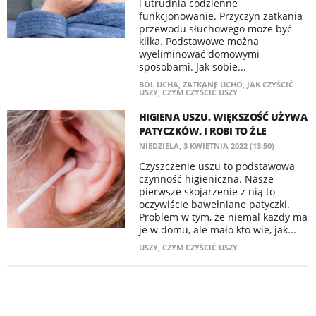
i utrudnia codzienne
funkcjonowanie. Przyczyn zatkania
przewodu słuchowego może być
kilka. Podstawowe można
wyeliminować domowymi
sposobami. Jak sobie...
BÓL UCHA
,
ZATKANE UCHO
,
JAK CZYŚCIĆ
USZY
,
CZYM CZYŚCIĆ USZY
HIGIENA USZU. WIĘKSZOŚĆ UŻYWA
PATYCZKÓW. I ROBI TO ŹLE
NIEDZIELA, 3 KWIETNIA 2022 (13:50)
Czyszczenie uszu to podstawowa
czynność higieniczna. Nasze
pierwsze skojarzenie z nią to
oczywiście bawełniane patyczki.
Problem w tym, że niemal każdy ma
je w domu, ale mało kto wie, jak...
USZY
,
CZYM CZYŚCIĆ USZY