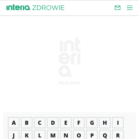
A
B
C
D
E
F
G
H
I
J
K
L
M
N
O
P
Q
R