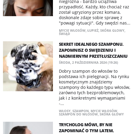
niegroźna - bardzo uciążliwa
przypadłość. Każdy, kto chociaż raz
został ugryziony przez komara,
doskonale zdaje sobie sprawę z
"powagi sytuacji". Gdy swędzi nas...
MYCIE WŁOSÓW
,
ŁUPIEŻ
,
SKÓRA GŁOWY
,
ŚWIĄD
SEKRET IDEALNEGO SZAMPONU.
ZAPOMNISZ O SWĘDZENIU I
NADMIERNYM PRZETŁUSZCZANIU
ŚRODA, 2 PAŹDZIERNIKA 2024 (19:26)
Dobry szampon do włosów to
podstawa ich pielęgnacji. Na rynku
kosmetycznym znajdziemy
szampony do każdego typu włosów,
zarówno tych bezproblemowych,
jak i z konkretnymi wymaganiami
-...
WŁOSY
,
SZAMPON
,
MYCIE WŁOSÓW
,
SZAMPON DO WŁOSÓW
,
SKÓRA GŁOWY
TRYCHOLOG MÓWI, BY NIE
ZAPOMINAĆ O TYM LATEM.