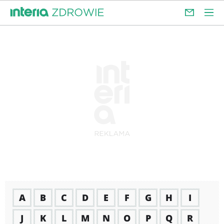
A
B
C
D
E
F
G
H
I
J
K
L
M
N
O
P
Q
R