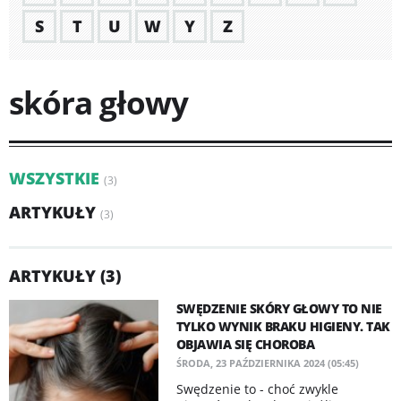
S
T
U
W
Y
Z
skóra głowy
WSZYSTKIE
(3)
ARTYKUŁY
(3)
ARTYKUŁY (3)
SWĘDZENIE SKÓRY GŁOWY TO NIE
TYLKO WYNIK BRAKU HIGIENY. TAK
OBJAWIA SIĘ CHOROBA
ŚRODA, 23 PAŹDZIERNIKA 2024 (05:45)
Swędzenie to - choć zwykle