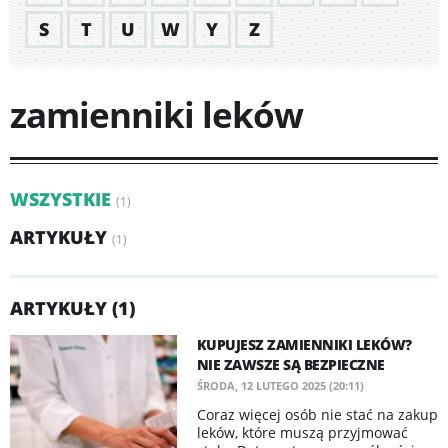
S
T
U
W
Y
Z
zamienniki leków
WSZYSTKIE
(1)
ARTYKUŁY
(1)
ARTYKUŁY (1)
KUPUJESZ ZAMIENNIKI LEKÓW?
NIE ZAWSZE SĄ BEZPIECZNE
ŚRODA, 12 LUTEGO 2025 (20:11)
Coraz więcej osób nie stać na zakup
leków, które muszą przyjmować