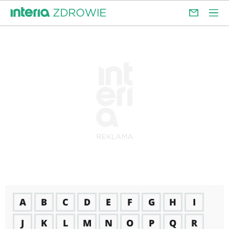
A
B
C
D
E
F
G
H
I
J
K
L
M
N
O
P
Q
R