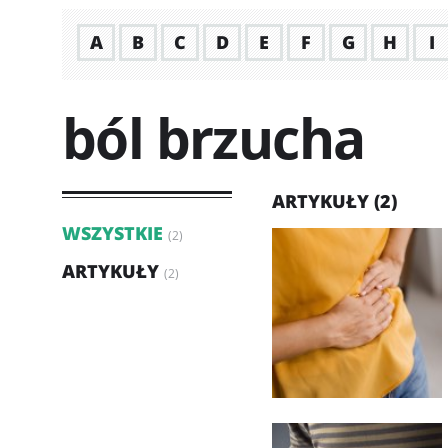
A
B
C
D
E
F
G
H
I
ból brzucha
ARTYKUŁY (2)
WSZYSTKIE
(2)
ARTYKUŁY
(2)