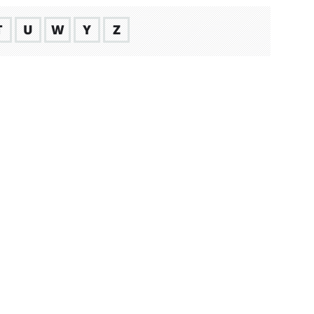
T
U
W
Y
Z