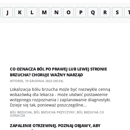
J
K
L
M
N
O
P
Q
R
S
CO OZNACZA BÓL PO PRAWEJ LUB LEWEJ STRONIE
BRZUCHA? CHORUJE WAŻNY NARZĄD
WTOREK, 19 GRUDNIA 2023 (05:54)
Lokalizacja bólu brzucha może być niezwykle cenną
wskazówką dla lekarza - może ułatwić postawienie
wstępnego rozpoznania i zaplanowanie diagnostyki.
Dzieje się tak, ponieważ poszczególne...
BÓL BRZUCHA
,
BÓL BRZUCHA PRZYCZYNY
,
BÓL BRZUCHA CO
OZNACZA
ZAPALENIE OTRZEWNEJ. POZNAJ OBJAWY, ABY