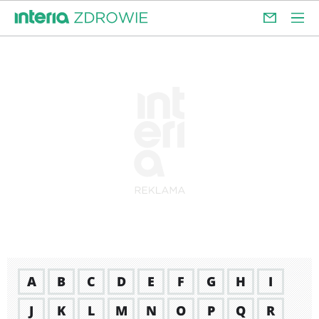
A
B
C
D
E
F
G
H
I
J
K
L
M
N
O
P
Q
R