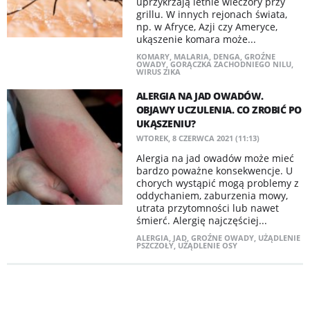
uprzykrzają letnie wieczory przy
grillu. W innych rejonach świata,
np. w Afryce, Azji czy Ameryce,
ukąszenie komara może...
KOMARY
,
MALARIA
,
DENGA
,
GROŹNE
OWADY
,
GORĄCZKA ZACHODNIEGO NILU
,
WIRUS ZIKA
ALERGIA NA JAD OWADÓW.
OBJAWY UCZULENIA. CO ZROBIĆ PO
UKĄSZENIU?
WTOREK, 8 CZERWCA 2021 (11:13)
Alergia na jad owadów może mieć
bardzo poważne konsekwencje. U
chorych wystąpić mogą problemy z
oddychaniem, zaburzenia mowy,
utrata przytomności lub nawet
śmierć. Alergię najczęściej...
ALERGIA
,
JAD
,
GROŹNE OWADY
,
UŻĄDLENIE
PSZCZOŁY
,
UŻĄDLENIE OSY