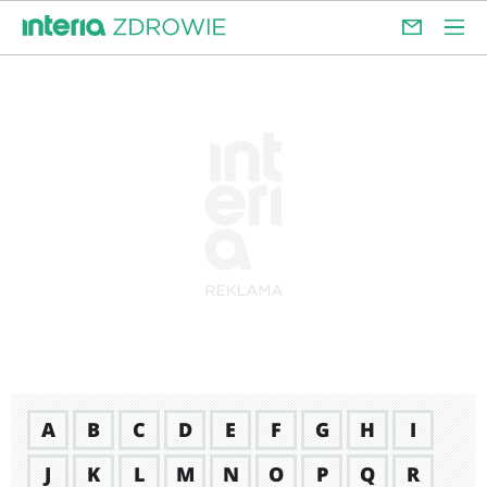
A
B
C
D
E
F
G
H
I
J
K
L
M
N
O
P
Q
R