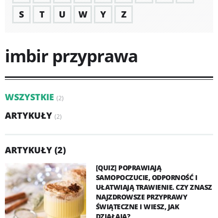
S
T
U
W
Y
Z
imbir przyprawa
WSZYSTKIE
(2)
ARTYKUŁY
(2)
ARTYKUŁY (2)
[QUIZ] POPRAWIAJĄ
SAMOPOCZUCIE, ODPORNOŚĆ I
UŁATWIAJĄ TRAWIENIE. CZY ZNASZ
NAJZDROWSZE PRZYPRAWY
ŚWIĄTECZNE I WIESZ, JAK
DZIAŁAJĄ?