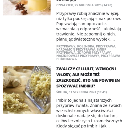
CZWARTEK, 25 GRUDNIA 2025 (14:43)
Przyprawy robią znacznie więcej,
niż tylko podkręcają smak potraw.
Poprawiają samopoczucie,
wzmacniają odporność i ułatwiają
trawienie. Nie zapomnij o nich,
planując świąteczne wypieki,...
PRZYPRAWY
,
KOLENDRA
,
PRZYPRAWA
,
KARDAMON PRZYPRAWA
,
IMBIR
PRZYPRAWA
,
ZDROWE PRZYPRAWY
,
NAJZDROWSZE PRZYPRAWY
,
PRZYPRAWA
PIERNIKOWA
ZWALCZY CELLULIT, WZMOCNI
WŁOSY, ALE MOŻE TEŻ
ZASZKODZIĆ. KTO NIE POWINIEN
SPOŻYWAĆ IMBIRU?
ŚRODA, 11 STYCZNIA 2023 (11:41)
Imbir to jedna z najstarszych
przypraw świata. Znana ze swoich
wszechstronnych właściwości
doskonale nadaje się do kuchni,
celów leczniczych i kosmetycznych.
Kiedy sięgać po imbir i jak...