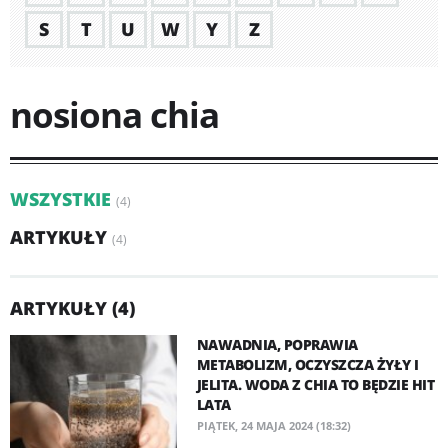
S
T
U
W
Y
Z
nosiona chia
WSZYSTKIE
(4)
ARTYKUŁY
(4)
ARTYKUŁY (4)
NAWADNIA, POPRAWIA
METABOLIZM, OCZYSZCZA ŻYŁY I
JELITA. WODA Z CHIA TO BĘDZIE HIT
LATA
PIĄTEK, 24 MAJA 2024 (18:32)