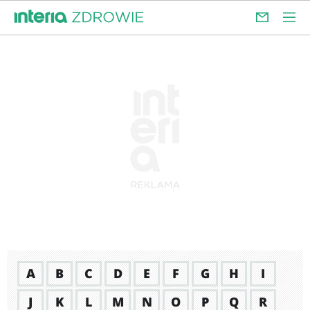
A
B
C
D
E
F
G
H
I
J
K
L
M
N
O
P
Q
R