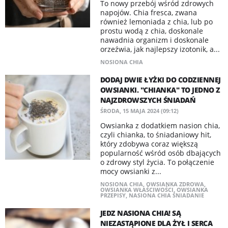
To nowy przebój wśród zdrowych
napojów. Chia fresca, zwana
również lemoniada z chia, lub po
prostu wodą z chia, doskonale
nawadnia organizm i doskonale
orzeźwia, jak najlepszy izotonik, a...
NOSIONA CHIA
DODAJ DWIE ŁYŻKI DO CODZIENNEJ
OWSIANKI. "CHIANKA" TO JEDNO Z
NAJZDROWSZYCH ŚNIADAŃ
ŚRODA, 15 MAJA 2024 (09:12)
Owsianka z dodatkiem nasion chia,
czyli chianka, to śniadaniowy hit,
który zdobywa coraz większą
popularność wśród osób dbających
o zdrowy styl życia. To połączenie
mocy owsianki z...
NOSIONA CHIA
,
OWSIANKA ZDROWA
,
OWSIANKA WŁAŚCIWOŚCI
,
OWSIANKA
PRZEPISY
,
NASIONA CHIA ŚNIADANIE
JEDZ NASIONA CHIA! SĄ
NIEZASTĄPIONE DLA ŻYŁ I SERCA