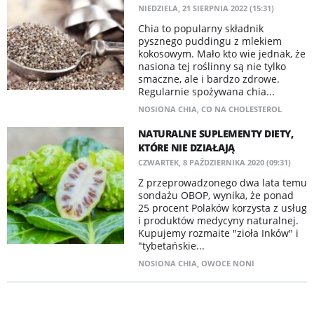
NIEDZIELA, 21 SIERPNIA 2022 (15:31)
Chia to popularny składnik
pysznego puddingu z mlekiem
kokosowym. Mało kto wie jednak, że
nasiona tej roślinny są nie tylko
smaczne, ale i bardzo zdrowe.
Regularnie spożywana chia...
NOSIONA CHIA
,
CO NA CHOLESTEROL
NATURALNE SUPLEMENTY DIETY,
KTÓRE NIE DZIAŁAJĄ
CZWARTEK, 8 PAŹDZIERNIKA 2020 (09:31)
​Z przeprowadzonego dwa lata temu
sondażu OBOP, wynika, że ponad
25 procent Polaków korzysta z usług
i produktów medycyny naturalnej.
Kupujemy rozmaite "zioła Inków" i
"tybetańskie...
NOSIONA CHIA
,
OWOCE NONI