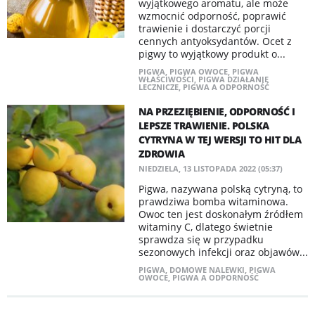
wyjątkowego aromatu, ale może
wzmocnić odporność, poprawić
trawienie i dostarczyć porcji
cennych antyoksydantów. Ocet z
pigwy to wyjątkowy produkt o...
PIGWA
,
PIGWA OWOCE
,
PIGWA
WŁAŚCIWOŚCI
,
PIGWA DZIAŁANIE
LECZNICZE
,
PIGWA A ODPORNOŚĆ
NA PRZEZIĘBIENIE, ODPORNOŚĆ I
LEPSZE TRAWIENIE. POLSKA
CYTRYNA W TEJ WERSJI TO HIT DLA
ZDROWIA
NIEDZIELA, 13 LISTOPADA 2022 (05:37)
Pigwa, nazywana polską cytryną, to
prawdziwa bomba witaminowa.
Owoc ten jest doskonałym źródłem
witaminy C, dlatego świetnie
sprawdza się w przypadku
sezonowych infekcji oraz objawów...
PIGWA
,
DOMOWE NALEWKI
,
PIGWA
OWOCE
,
PIGWA A ODPORNOŚĆ