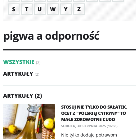
S
T
U
W
Y
Z
pigwa a odporność
WSZYSTKIE
(2)
ARTYKUŁY
(2)
ARTYKUŁY (2)
STOSUJ NIE TYLKO DO SAŁATEK.
OCET Z "POLSKIEJ CYTRYNY" TO
MAŁE ZDROWOTNE CUDO
SOBOTA, 30 SIERPNIA 2025 (16:58)
Nie tylko dodaje potrawom