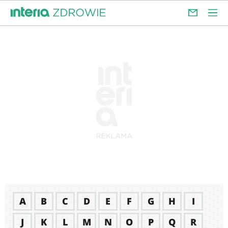
A
B
C
D
E
F
G
H
I
J
K
L
M
N
O
P
Q
R