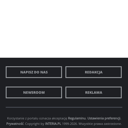
NAPISZ DO NAS
REDAKCJA
NEWSROOM
REKLAMA
Korzystanie z portalu oznacza akceptację
Regulaminu
.
Ustawienia preferencji.
Prywatność
. Copyright by
INTERIA.PL
1999-2026. Wszystkie prawa zastrzeżone.