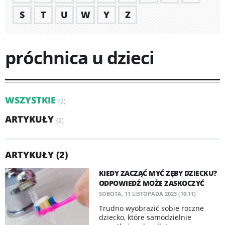
S
T
U
W
Y
Z
próchnica u dzieci
WSZYSTKIE
(2)
ARTYKUŁY
(2)
ARTYKUŁY (2)
KIEDY ZACZĄĆ MYĆ ZĘBY DZIECKU?
ODPOWIEDŹ MOŻE ZASKOCZYĆ
SOBOTA, 11 LISTOPADA 2023 (10:11)
Trudno wyobrazić sobie roczne
dziecko, które samodzielnie