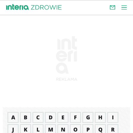
A
B
C
D
E
F
G
H
I
J
K
L
M
N
O
P
Q
R