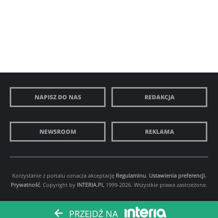
NAPISZ DO NAS
REDAKCJA
NEWSROOM
REKLAMA
Korzystanie z portalu oznacza akceptację
Regulaminu
.
Ustawienia preferencji.
Prywatność
. Copyright by
INTERIA.PL
1999-2026. Wszystkie prawa zastrzeżone.
PRZEJDŹ NA