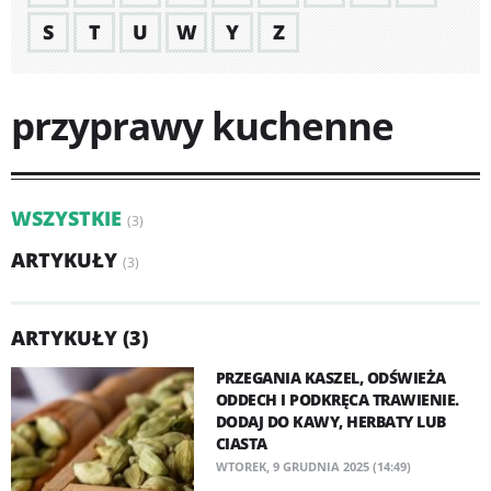
S
T
U
W
Y
Z
przyprawy kuchenne
WSZYSTKIE
(3)
ARTYKUŁY
(3)
ARTYKUŁY (3)
PRZEGANIA KASZEL, ODŚWIEŻA
ODDECH I PODKRĘCA TRAWIENIE.
DODAJ DO KAWY, HERBATY LUB
CIASTA
WTOREK, 9 GRUDNIA 2025 (14:49)