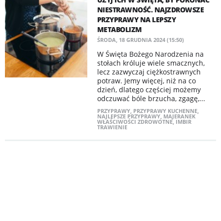
NIESTRAWNOŚĆ. NAJZDROWSZE
PRZYPRAWY NA LEPSZY
METABOLIZM
ŚRODA, 18 GRUDNIA 2024 (15:50)
W Święta Bożego Narodzenia na
stołach króluje wiele smacznych,
lecz zazwyczaj ciężkostrawnych
potraw. Jemy więcej, niż na co
dzień, dlatego częściej możemy
odczuwać bóle brzucha, zgagę,...
PRZYPRAWY
,
PRZYPRAWY KUCHENNE
,
NAJLEPSZE PRZYPRAWY
,
MAJERANEK
WŁAŚCIWOŚCI ZDROWOTNE
,
IMBIR
TRAWIENIE