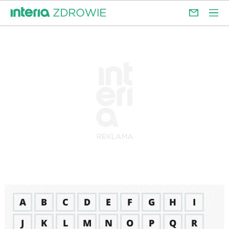
A
B
C
D
E
F
G
H
I
J
K
L
M
N
O
P
Q
R