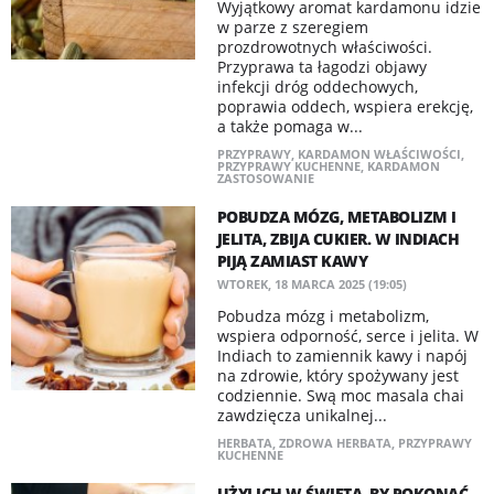
Wyjątkowy aromat kardamonu idzie
w parze z szeregiem
prozdrowotnych właściwości.
Przyprawa ta łagodzi objawy
infekcji dróg oddechowych,
poprawia oddech, wspiera erekcję,
a także pomaga w...
PRZYPRAWY
,
KARDAMON WŁAŚCIWOŚCI
,
PRZYPRAWY KUCHENNE
,
KARDAMON
ZASTOSOWANIE
POBUDZA MÓZG, METABOLIZM I
JELITA, ZBIJA CUKIER. W INDIACH
PIJĄ ZAMIAST KAWY
WTOREK, 18 MARCA 2025 (19:05)
Pobudza mózg i metabolizm,
wspiera odporność, serce i jelita. W
Indiach to zamiennik kawy i napój
na zdrowie, który spożywany jest
codziennie. Swą moc masala chai
zawdzięcza unikalnej...
HERBATA
,
ZDROWA HERBATA
,
PRZYPRAWY
KUCHENNE
UŻYJ ICH W ŚWIĘTA, BY POKONAĆ