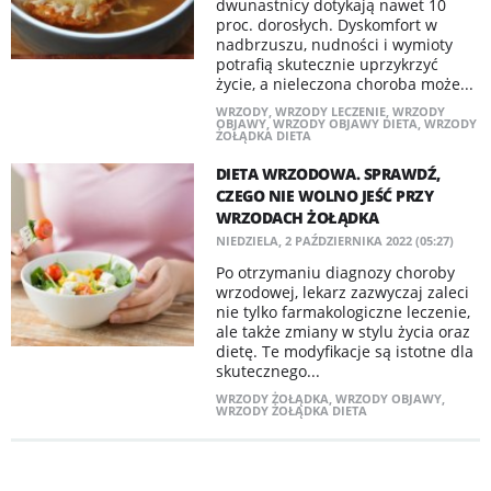
dwunastnicy dotykają nawet 10
proc. dorosłych. Dyskomfort w
nadbrzuszu, nudności i wymioty
potrafią skutecznie uprzykrzyć
życie, a nieleczona choroba może...
WRZODY
,
WRZODY LECZENIE
,
WRZODY
OBJAWY
,
WRZODY OBJAWY DIETA
,
WRZODY
ŻOŁĄDKA DIETA
DIETA WRZODOWA. SPRAWDŹ,
CZEGO NIE WOLNO JEŚĆ PRZY
WRZODACH ŻOŁĄDKA
NIEDZIELA, 2 PAŹDZIERNIKA 2022 (05:27)
Po otrzymaniu diagnozy choroby
wrzodowej, lekarz zazwyczaj zaleci
nie tylko farmakologiczne leczenie,
ale także zmiany w stylu życia oraz
dietę. Te modyfikacje są istotne dla
skutecznego...
WRZODY ŻOŁĄDKA
,
WRZODY OBJAWY
,
WRZODY ŻOŁĄDKA DIETA