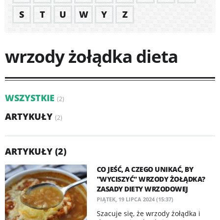
S
T
U
W
Y
Z
wrzody żołądka dieta
WSZYSTKIE
(2)
ARTYKUŁY
(2)
ARTYKUŁY (2)
CO JEŚĆ, A CZEGO UNIKAĆ, BY
"WYCISZYĆ" WRZODY ŻOŁĄDKA?
ZASADY DIETY WRZODOWEJ
PIĄTEK, 19 LIPCA 2024 (15:37)
Szacuje się, że wrzody żołądka i