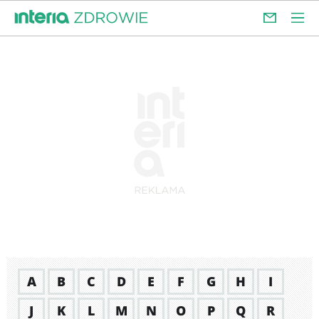
A
B
C
D
E
F
G
H
I
J
K
L
M
N
O
P
Q
R