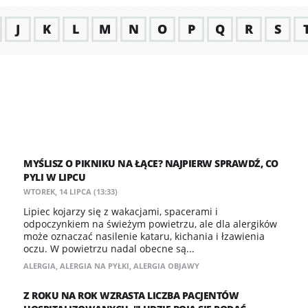
J
K
L
M
N
O
P
Q
R
S
MYŚLISZ O PIKNIKU NA ŁĄCE? NAJPIERW SPRAWDŹ, CO
PYLI W LIPCU
WTOREK, 14 LIPCA (13:33)
Lipiec kojarzy się z wakacjami, spacerami i
odpoczynkiem na świeżym powietrzu, ale dla alergików
może oznaczać nasilenie kataru, kichania i łzawienia
oczu. W powietrzu nadal obecne są...
ALERGIA
,
ALERGIA NA PYŁKI
,
ALERGIA OBJAWY
Z ROKU NA ROK WZRASTA LICZBA PACJENTÓW