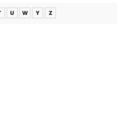
T
U
W
Y
Z