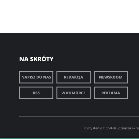
NA SKRÓTY
NAPISZ DO NAS
REDAKCJA
NEWSROOM
RSS
W KOMÓRCE
REKLAMA
Korzystanie z portalu oznacza akc