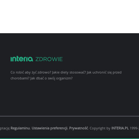
Co robić aby żyć zdrowo? Jakie diety stosować? Jak uchronić się przed
chorobami? Jak dbać o swój organizm?
eptację
Regulaminu
.
Ustawienia preferencji.
Prywatność
. Copyright by
INTERIA.PL
1999-2