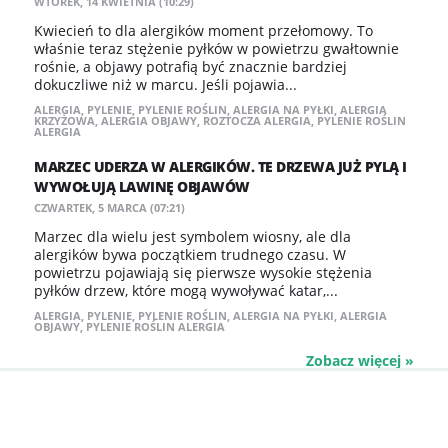
WTOREK, 14 KWIETNIA (10:29)
Kwiecień to dla alergików moment przełomowy. To
właśnie teraz stężenie pyłków w powietrzu gwałtownie
rośnie, a objawy potrafią być znacznie bardziej
dokuczliwe niż w marcu. Jeśli pojawia...
ALERGIA
,
PYLENIE
,
PYLENIE ROŚLIN
,
ALERGIA NA PYŁKI
,
ALERGIA
KRZYŻOWA
,
ALERGIA OBJAWY
,
ROZTOCZA ALERGIA
,
PYLENIE ROŚLIN
ALERGIA
MARZEC UDERZA W ALERGIKÓW. TE DRZEWA JUŻ PYLĄ I
WYWOŁUJĄ LAWINĘ OBJAWÓW
CZWARTEK, 5 MARCA (07:21)
Marzec dla wielu jest symbolem wiosny, ale dla
alergików bywa początkiem trudnego czasu. W
powietrzu pojawiają się pierwsze wysokie stężenia
pyłków drzew, które mogą wywoływać katar,...
ALERGIA
,
PYLENIE
,
PYLENIE ROŚLIN
,
ALERGIA NA PYŁKI
,
ALERGIA
OBJAWY
,
PYLENIE ROŚLIN ALERGIA
Zobacz więcej »