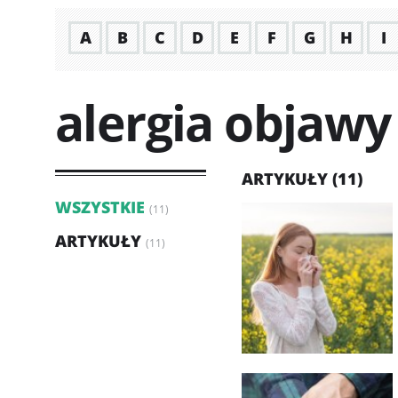
A
B
C
D
E
F
G
H
I
alergia objawy
ARTYKUŁY (11)
WSZYSTKIE
(11)
ARTYKUŁY
(11)