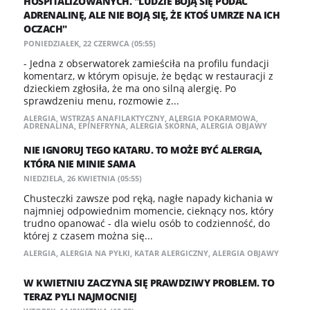
HOSPITALIZOWANYCH. "LUDZIE BOJĄ SIĘ PODAĆ
ADRENALINĘ, ALE NIE BOJĄ SIĘ, ŻE KTOŚ UMRZE NA ICH
OCZACH"
PONIEDZIAŁEK, 22 CZERWCA (05:55)
- Jedna z obserwatorek zamieściła na profilu fundacji
komentarz, w którym opisuje, że będąc w restauracji z
dzieckiem zgłosiła, że ma ono silną alergię. Po
sprawdzeniu menu, rozmowie z...
ALERGIA
,
WSTRZĄS ANAFILAKTYCZNY
,
ALERGIA POKARMOWA
,
ADRENALINA
,
EPINEFRYNA
,
ALERGIA SKÓRNA
,
ALERGIA OBJAWY
NIE IGNORUJ TEGO KATARU. TO MOŻE BYĆ ALERGIA,
KTÓRA NIE MINIE SAMA
NIEDZIELA, 26 KWIETNIA (05:55)
Chusteczki zawsze pod ręką, nagłe napady kichania w
najmniej odpowiednim momencie, cieknący nos, który
trudno opanować - dla wielu osób to codzienność, do
której z czasem można się...
ALERGIA
,
ALERGIA NA PYŁKI
,
KATAR ALERGICZNY
,
ALERGIA OBJAWY
W KWIETNIU ZACZYNA SIĘ PRAWDZIWY PROBLEM. TO
TERAZ PYLI NAJMOCNIEJ