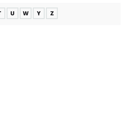
T
U
W
Y
Z