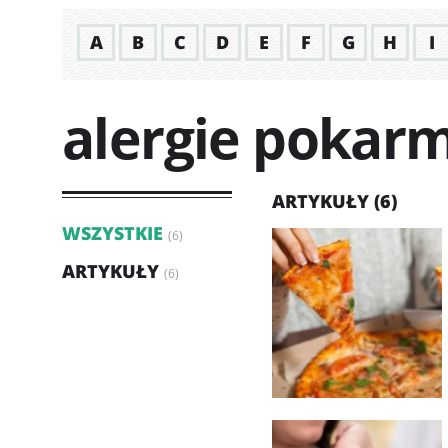
A
B
C
D
E
F
G
H
I
alergie poka
ARTYKUŁY (6)
WSZYSTKIE
(6)
ARTYKUŁY
(6)