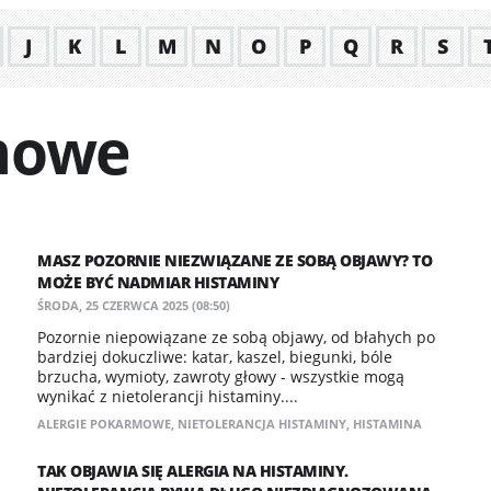
J
K
L
M
N
O
P
Q
R
S
rmowe
MASZ POZORNIE NIEZWIĄZANE ZE SOBĄ OBJAWY? TO
MOŻE BYĆ NADMIAR HISTAMINY
ŚRODA, 25 CZERWCA 2025 (08:50)
Pozornie niepowiązane ze sobą objawy, od błahych po
bardziej dokuczliwe: katar, kaszel, biegunki, bóle
brzucha, wymioty, zawroty głowy - wszystkie mogą
wynikać z nietolerancji histaminy....
ALERGIE POKARMOWE
,
NIETOLERANCJA HISTAMINY
,
HISTAMINA
TAK OBJAWIA SIĘ ALERGIA NA HISTAMINY.