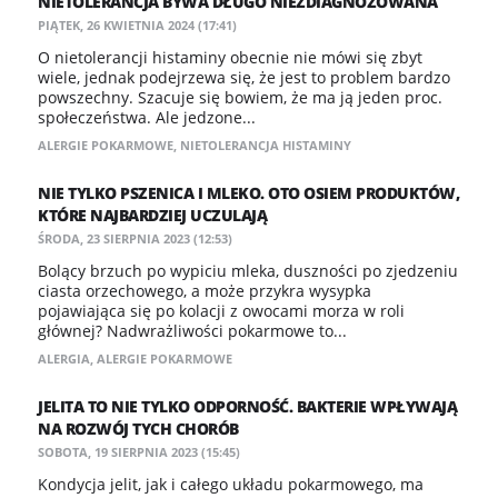
NIETOLERANCJA BYWA DŁUGO NIEZDIAGNOZOWANA
PIĄTEK, 26 KWIETNIA 2024 (17:41)
O nietolerancji histaminy obecnie nie mówi się zbyt
wiele, jednak podejrzewa się, że jest to problem bardzo
powszechny. Szacuje się bowiem, że ma ją jeden proc.
społeczeństwa. Ale jedzone...
ALERGIE POKARMOWE
,
NIETOLERANCJA HISTAMINY
NIE TYLKO PSZENICA I MLEKO. OTO OSIEM PRODUKTÓW,
KTÓRE NAJBARDZIEJ UCZULAJĄ
ŚRODA, 23 SIERPNIA 2023 (12:53)
Bolący brzuch po wypiciu mleka, duszności po zjedzeniu
ciasta orzechowego, a może przykra wysypka
pojawiająca się po kolacji z owocami morza w roli
głównej? Nadwrażliwości pokarmowe to...
ALERGIA
,
ALERGIE POKARMOWE
JELITA TO NIE TYLKO ODPORNOŚĆ. BAKTERIE WPŁYWAJĄ
NA ROZWÓJ TYCH CHORÓB
SOBOTA, 19 SIERPNIA 2023 (15:45)
Kondycja jelit, jak i całego układu pokarmowego, ma