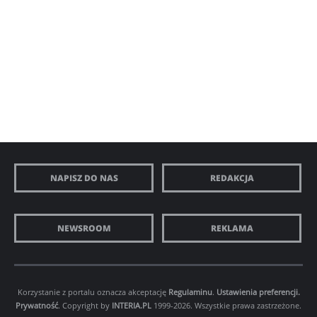
NAPISZ DO NAS
REDAKCJA
NEWSROOM
REKLAMA
Korzystanie z portalu oznacza akceptację
Regulaminu
.
Ustawienia preferencji.
Prywatność
. Copyright by
INTERIA.PL
1999-2026. Wszystkie prawa zastrzeżone.