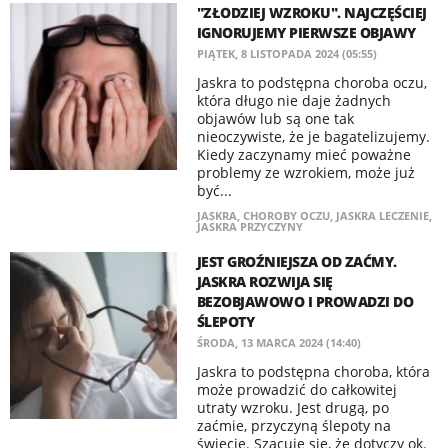
"ZŁODZIEJ WZROKU". NAJCZĘŚCIEJ
IGNORUJEMY PIERWSZE OBJAWY
PIĄTEK, 8 LISTOPADA 2024 (05:55)
Jaskra to podstępna choroba oczu,
która długo nie daje żadnych
objawów lub są one tak
nieoczywiste, że je bagatelizujemy.
Kiedy zaczynamy mieć poważne
problemy ze wzrokiem, może już
być...
JASKRA
,
CHOROBY OCZU
,
JASKRA LECZENIE
,
JASKRA PRZYCZYNY
JEST GROŹNIEJSZA OD ZAĆMY.
JASKRA ROZWIJA SIĘ
BEZOBJAWOWO I PROWADZI DO
ŚLEPOTY
ŚRODA, 13 MARCA 2024 (14:40)
Jaskra to podstępna choroba, która
może prowadzić do całkowitej
utraty wzroku. Jest drugą, po
zaćmie, przyczyną ślepoty na
świecie. Szacuje się, że dotyczy ok.