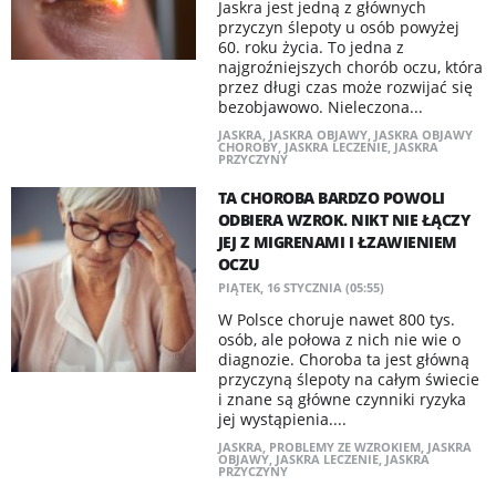
Jaskra jest jedną z głównych
przyczyn ślepoty u osób powyżej
60. roku życia. To jedna z
najgroźniejszych chorób oczu, która
przez długi czas może rozwijać się
bezobjawowo. Nieleczona...
JASKRA
,
JASKRA OBJAWY
,
JASKRA OBJAWY
CHOROBY
,
JASKRA LECZENIE
,
JASKRA
PRZYCZYNY
TA CHOROBA BARDZO POWOLI
ODBIERA WZROK. NIKT NIE ŁĄCZY
JEJ Z MIGRENAMI I ŁZAWIENIEM
OCZU
PIĄTEK, 16 STYCZNIA (05:55)
W Polsce choruje nawet 800 tys.
osób, ale połowa z nich nie wie o
diagnozie. Choroba ta jest główną
przyczyną ślepoty na całym świecie
i znane są główne czynniki ryzyka
jej wystąpienia....
JASKRA
,
PROBLEMY ZE WZROKIEM
,
JASKRA
OBJAWY
,
JASKRA LECZENIE
,
JASKRA
PRZYCZYNY