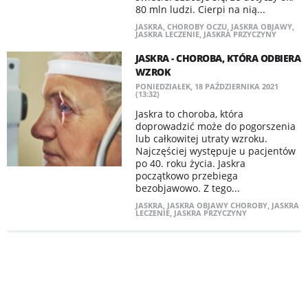
80 mln ludzi. Cierpi na nią...
JASKRA
,
CHOROBY OCZU
,
JASKRA OBJAWY
,
JASKRA LECZENIE
,
JASKRA PRZYCZYNY
JASKRA - CHOROBA, KTÓRA ODBIERA
WZROK
PONIEDZIAŁEK, 18 PAŹDZIERNIKA 2021
(13:32)
Jaskra to choroba, która
doprowadzić może do pogorszenia
lub całkowitej utraty wzroku.
Najczęściej występuje u pacjentów
po 40. roku życia. Jaskra
początkowo przebiega
bezobjawowo. Z tego...
JASKRA
,
JASKRA OBJAWY CHOROBY
,
JASKRA
LECZENIE
,
JASKRA PRZYCZYNY