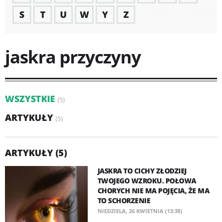
S
T
U
W
Y
Z
jaskra przyczyny
WSZYSTKIE
(5)
ARTYKUŁY
(5)
ARTYKUŁY (5)
JASKRA TO CICHY ZŁODZIEJ
TWOJEGO WZROKU. POŁOWA
CHORYCH NIE MA POJĘCIA, ŻE MA
TO SCHORZENIE
NIEDZIELA, 26 KWIETNIA (13:38)