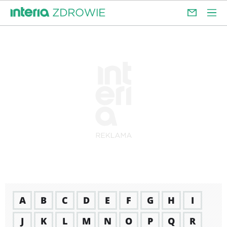
A
B
C
D
E
F
G
H
I
J
K
L
M
N
O
P
Q
R