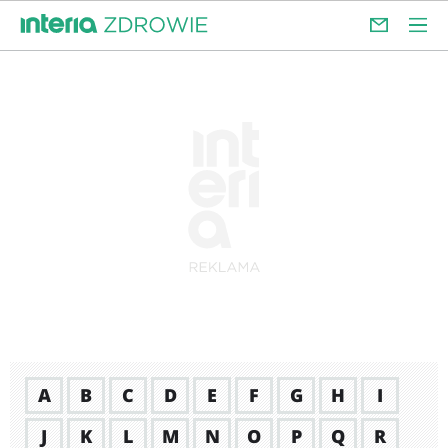
A
B
C
D
E
F
G
H
I
J
K
L
M
N
O
P
Q
R