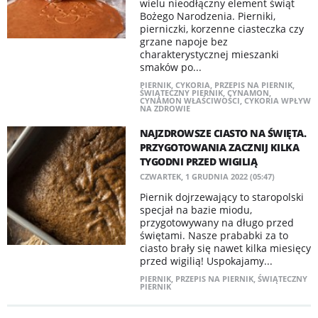
wielu nieodłączny element świąt
Bożego Narodzenia. Pierniki,
pierniczki, korzenne ciasteczka czy
grzane napoje bez
charakterystycznej mieszanki
smaków po...
PIERNIK
,
CYKORIA
,
PRZEPIS NA PIERNIK
,
ŚWIĄTECZNY PIERNIK
,
CYNAMON
,
CYNAMON WŁAŚCIWOŚCI
,
CYKORIA WPŁYW
NA ZDROWIE
NAJZDROWSZE CIASTO NA ŚWIĘTA.
PRZYGOTOWANIA ZACZNIJ KILKA
TYGODNI PRZED WIGILIĄ
CZWARTEK, 1 GRUDNIA 2022 (05:47)
Piernik dojrzewający to staropolski
specjał na bazie miodu,
przygotowywany na długo przed
świętami. Nasze prababki za to
ciasto brały się nawet kilka miesięcy
przed wigilią! Uspokajamy...
PIERNIK
,
PRZEPIS NA PIERNIK
,
ŚWIĄTECZNY
PIERNIK