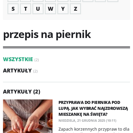
S
T
U
W
Y
Z
przepis na piernik
WSZYSTKIE
(2)
ARTYKUŁY
(2)
ARTYKUŁY (2)
PRZYPRAWA DO PIERNIKA POD
LUPĄ. JAK WYBRAĆ NAJZDROWSZĄ
MIESZANKĘ NA ŚWIĘTA?
NIEDZIELA, 21 GRUDNIA 2025 (10:11)
Zapach korzennych przypraw to dla