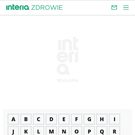
A
B
C
D
E
F
G
H
I
J
K
L
M
N
O
P
Q
R