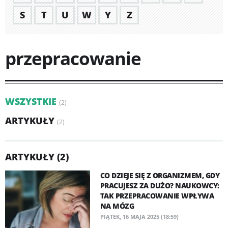
S
T
U
W
Y
Z
przepracowanie
WSZYSTKIE
(2)
ARTYKUŁY
(2)
ARTYKUŁY (2)
CO DZIEJE SIĘ Z ORGANIZMEM, GDY
PRACUJESZ ZA DUŻO? NAUKOWCY:
TAK PRZEPRACOWANIE WPŁYWA
NA MÓZG
PIĄTEK, 16 MAJA 2025 (18:59)