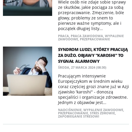
Wiele osób nie zdaje sobie sprawy
ze skutków, jakie pociąga za sobą
przepracowanie. Zmęczenie, bóle
głowy, problemy ze snem to
pierwsze ważne symptomy, ale i
początek długiej listy...
PRACA
,
PRACA ZAWODOWA
,
WYPALENIE
ZAWODOWE
,
PRZEPRACOWANIE
SYNDROM LUDZI, KTÓRZY PRACUJĄ
ZA DUŻO. OBJAWY "KAROSHI" TO
SYGNAŁ ALARMOWY
ŚRODA, 27 MARCA 2024 (08:30)
Pracującym intensywnie
Europejczykom w średnim wieku
coraz częściej grozi znane już w Azji
zjawisko 'karoshi" - donoszą
specjaliści i organizacje zdrowotne.
Jednym z objawów jest...
NADCIŚNIENIE
,
WYPALENIE ZAWODOWE
,
PRZEPRACOWANIE
,
STRES ZDROWIE
,
ZAPOBIEGANIE STRESOWI