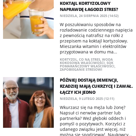
KOKTAJL KORTYZOLOWY
NAPRAWDĘ ŁAGODZI STRES?
NIEDZIELA, 24 SIERPNIA 2025 (14:52)
W poszukiwaniu sposobów na
rozładowanie codziennego napięcia
z pewnością natrafisz na rolki z
przepisem na koktajl kortyzolowy.
Mieszanka witamin i elektrolitów
przygotowana w domu ma...
KORTYZOL
,
CO NA STRES
,
WODA
KOKOSOWA WŁAŚCIWOŚCI
,
SOK
POMARAŃCZOWY WŁAŚCIWOŚCI
,
ZAPOBIEGANIE STRESOWI
PÓŹNIEJ DOSTAJĄ DEMENCJI,
RZADZIEJ MAJĄ CUKRZYCĘ I ZAWAŁ.
ŁĄCZY ICH JEDNO
NIEDZIELA, 9 LUTEGO 2025 (12:11)
Wkurzasz się na męża lub żonę?
Napsuł ci nerwów partner lub
partnerka? Weź głęboki oddech i
pomyśl o pozytywach. Korzyści z
udanego związku jest więcej, niż
można się spodziewać. Naukowcy...