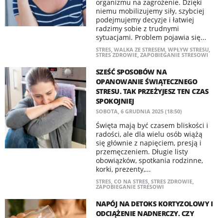
organizmu na zagrożenie. Dzięki
niemu mobilizujemy siły, szybciej
podejmujemy decyzje i łatwiej
radzimy sobie z trudnymi
sytuacjami. Problem pojawia się...
STRES
,
WALKA ZE STRESEM
,
WPŁYW STRESU
,
STRES ZDROWIE
,
ZAPOBIEGANIE STRESOWI
SZEŚĆ SPOSOBÓW NA
OPANOWANIE ŚWIĄTECZNEGO
STRESU. TAK PRZEŻYJESZ TEN CZAS
SPOKOJNIEJ
SOBOTA, 6 GRUDNIA 2025 (18:50)
Święta mają być czasem bliskości i
radości, ale dla wielu osób wiążą
się głównie z napięciem, presją i
przemęczeniem. Długie listy
obowiązków, spotkania rodzinne,
korki, prezenty,...
STRES
,
CO NA STRES
,
STRES ZDROWIE
,
ZAPOBIEGANIE STRESOWI
NAPÓJ NA DETOKS KORTYZOLOWY I
ODCIĄŻENIE NADNERCZY. CZY