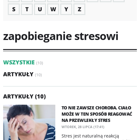
S
T
U
W
Y
Z
zapobieganie stresowi
WSZYSTKIE
(10)
ARTYKUŁY
(10)
ARTYKUŁY (10)
TO NIE ZAWSZE CHOROBA. CIAŁO
MOŻE W TEN SPOSÓB REAGOWAĆ
NA PRZEWLEKŁY STRES
WTOREK, 28 LIPCA (17:41)
Stres jest naturalną reakcją