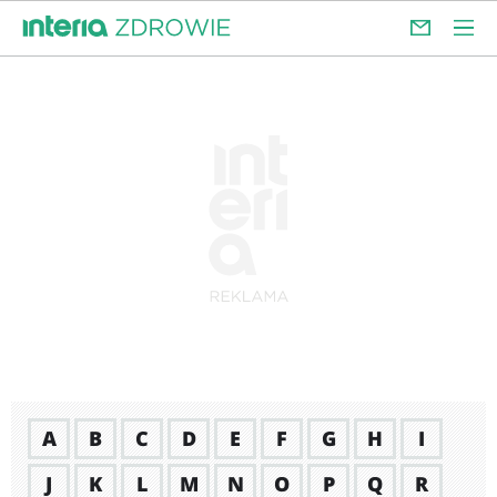
A
B
C
D
E
F
G
H
I
J
K
L
M
N
O
P
Q
R