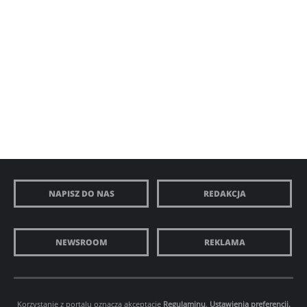
NAPISZ DO NAS
REDAKCJA
NEWSROOM
REKLAMA
Korzystanie z portalu oznacza akceptację
Regulaminu
.
Ustawienia preferencji.