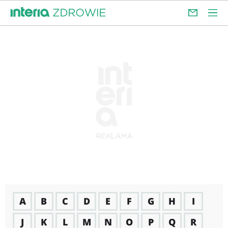
A
B
C
D
E
F
G
H
I
J
K
L
M
N
O
P
Q
R