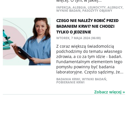
więcej. O tym, w jakiej...
INFEKCJA
,
ALERGIA
,
LEUKOCYTY
,
ALERGICY
,
WYNIKI BADAŃ
,
PASOŻYTY OBJAWY
CZEGO NIE NALEŻY ROBIĆ PRZED
BADANIEM KRWI? NIE CHODZI
TYLKO O JEDZENIE
WTOREK, 7 MAJA 2024 (06:00)
Z coraz większą świadomością
podchodzimy do tematu własnego
zdrowia, a co za tym idzie - badań.
Fundamentalnym elementem tego
pomysłu powinny być badania
laboratoryjne. Często sądzimy, że...
BADANIA KRWI
,
WYNIKI BADAŃ
,
POBIERANIE KRWI
Zobacz więcej »