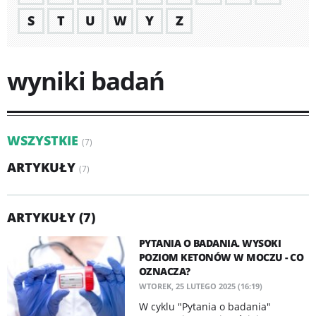
S
T
U
W
Y
Z
wyniki badań
WSZYSTKIE
(7)
ARTYKUŁY
(7)
ARTYKUŁY (7)
PYTANIA O BADANIA. WYSOKI
POZIOM KETONÓW W MOCZU - CO
OZNACZA?
WTOREK, 25 LUTEGO 2025 (16:19)
W cyklu "Pytania o badania"