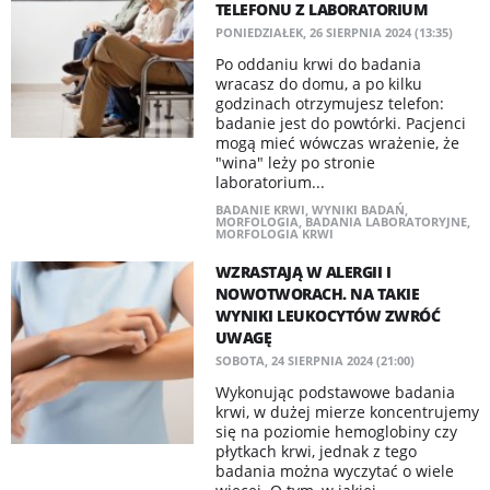
TELEFONU Z LABORATORIUM
PONIEDZIAŁEK, 26 SIERPNIA 2024 (13:35)
Po oddaniu krwi do badania
wracasz do domu, a po kilku
godzinach otrzymujesz telefon:
badanie jest do powtórki. Pacjenci
mogą mieć wówczas wrażenie, że
"wina" leży po stronie
laboratorium...
BADANIE KRWI
,
WYNIKI BADAŃ
,
MORFOLOGIA
,
BADANIA LABORATORYJNE
,
MORFOLOGIA KRWI
WZRASTAJĄ W ALERGII I
NOWOTWORACH. NA TAKIE
WYNIKI LEUKOCYTÓW ZWRÓĆ
UWAGĘ
SOBOTA, 24 SIERPNIA 2024 (21:00)
Wykonując podstawowe badania
krwi, w dużej mierze koncentrujemy
się na poziomie hemoglobiny czy
płytkach krwi, jednak z tego
badania można wyczytać o wiele