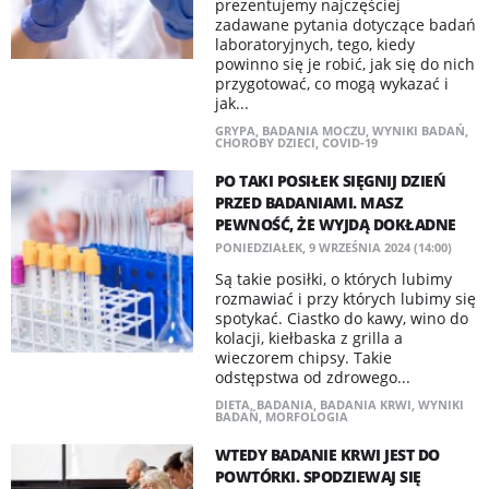
prezentujemy najczęściej
zadawane pytania dotyczące badań
laboratoryjnych, tego, kiedy
powinno się je robić, jak się do nich
przygotować, co mogą wykazać i
jak...
GRYPA
,
BADANIA MOCZU
,
WYNIKI BADAŃ
,
CHOROBY DZIECI
,
COVID-19
PO TAKI POSIŁEK SIĘGNIJ DZIEŃ
PRZED BADANIAMI. MASZ
PEWNOŚĆ, ŻE WYJDĄ DOKŁADNE
PONIEDZIAŁEK, 9 WRZEŚNIA 2024 (14:00)
Są takie posiłki, o których lubimy
rozmawiać i przy których lubimy się
spotykać. Ciastko do kawy, wino do
kolacji, kiełbaska z grilla a
wieczorem chipsy. Takie
odstępstwa od zdrowego...
DIETA
,
BADANIA
,
BADANIA KRWI
,
WYNIKI
BADAŃ
,
MORFOLOGIA
WTEDY BADANIE KRWI JEST DO
POWTÓRKI. SPODZIEWAJ SIĘ