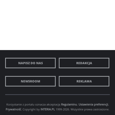
NAPISZ DO NAS
REDAKCJA
NEWSROOM
REKLAMA
Korzystanie z portalu oznacza akceptację
Regulaminu
.
Ustawienia preferencji.
Prywatność
. Copyright by
INTERIA.PL
1999-2026. Wszystkie prawa zastrzeżone.