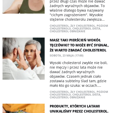
przez długi czas może nie dawać
żadnych wyraźnych objawów. To
właśnie dlatego bywa nazywany
"cichym zagrożeniem". Wysokie
stężenie cholesterolu zwiększa...
CHOLESTEROL
,
ZŁY CHOLESTEROL
,
POZIOM
CHOLESTEROLU
,
CHOLESTEROL DIETA
,
CHOLESTEROL OBNIŻANIE
MASZ TAKI PIERŚCIEŃ WOKÓŁ
TĘCZÓWKI? TO MOŻE BYĆ SYGNAŁ,
ŻE WARTO ZBADAĆ CHOLESTEROL
SOBOTA, 23 MAJA (17:00)
Wysoki cholesterol zwykle nie boli,
nie męczy i przez lata może nie
dawać żadnych wyraźnych
objawów. Czasem jednak ciało
zostawia subtelny ślad tam, gdzie
mało kto go szuka: w oczach....
CHOLESTEROL
,
ZŁY CHOLESTEROL
,
POZIOM
CHOLESTEROLU
,
CHOLESTEROL DIETA
,
CHOLESTEROL OBNIŻANIE
PRODUKTY, KTÓRYCH LATAMI
UNIKALIŚMY PRZEZ CHOLESTEROL.