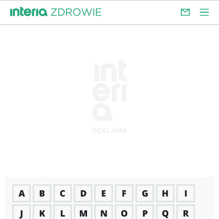
A
B
C
D
E
F
G
H
I
J
K
L
M
N
O
P
Q
R