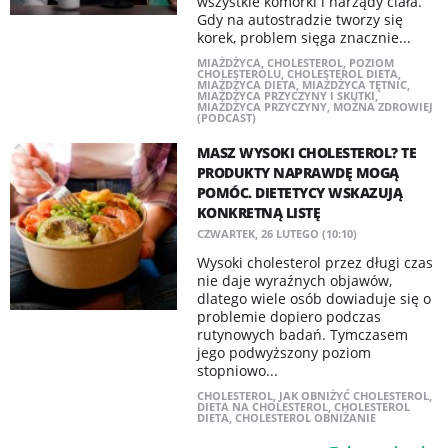
wszystkie komórki i narządy ciała.
Gdy na autostradzie tworzy się
korek, problem sięga znacznie...
MIAŻDŻYCA
,
CHOLESTEROL
,
POZIOM
CHOLESTEROLU
,
CHOLESTEROL DIETA
,
MIAŻDŻYCA DIETA
,
MIAŻDŻYCA TĘTNIC
,
MIAŻDŻYCA PRZYCZYNY I SKUTKI
,
MIAŻDŻYCA PRZYCZYNY
,
MOŻNA ZDROWIEJ
(PODCAST)
MASZ WYSOKI CHOLESTEROL? TE
PRODUKTY NAPRAWDĘ MOGĄ
POMÓC. DIETETYCY WSKAZUJĄ
KONKRETNĄ LISTĘ
CZWARTEK, 26 LUTEGO (10:10)
Wysoki cholesterol przez długi czas
nie daje wyraźnych objawów,
dlatego wiele osób dowiaduje się o
problemie dopiero podczas
rutynowych badań. Tymczasem
jego podwyższony poziom
stopniowo...
CHOLESTEROL
,
JAK OBNIŻYĆ CHOLESTEROL
,
DIETA NA CHOLESTEROL
,
CHOLESTEROL
DIETA
,
CHOLESTEROL OBNIŻANIE