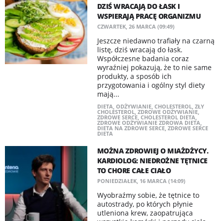
DZIŚ WRACAJĄ DO ŁASK I
WSPIERAJĄ PRACĘ ORGANIZMU
CZWARTEK, 26 MARCA (09:49)
Jeszcze niedawno trafiały na czarną
listę, dziś wracają do łask.
Współczesne badania coraz
wyraźniej pokazują, że to nie same
produkty, a sposób ich
przygotowania i ogólny styl diety
mają...
DIETA
,
ODŻYWIANIE
,
CHOLESTEROL
,
ZŁY
CHOLESTEROL
,
ZDROWE ODŻYWIANIE
,
ZDROWE SERCE
,
CHOLESTEROL DIETA
,
ZDROWE ODŻYWIANIE ZDROWA DIETA
,
DIETA NA ZDROWE SERCE
,
ZDROWE SERCE
DIETA
MOŻNA ZDROWIEJ O MIAŻDŻYCY.
KARDIOLOG: NIEDROŻNE TĘTNICE
TO CHORE CAŁE CIAŁO
PONIEDZIAŁEK, 16 MARCA (14:09)
Wyobraźmy sobie, że tętnice to
autostrady, po których płynie
utleniona krew, zaopatrująca