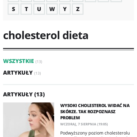
S
T
U
W
Y
Z
cholesterol dieta
WSZYSTKIE
(13)
ARTYKUŁY
(13)
ARTYKUŁY (13)
WYSOKI CHOLESTEROL WIDAĆ NA
SKÓRZE. TAK ROZPOZNASZ
PROBLEM
WCZORAJ, 7 SIERPNIA (19:05)
Podwyższony poziom cholesterolu