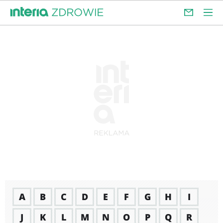
A
B
C
D
E
F
G
H
I
J
K
L
M
N
O
P
Q
R