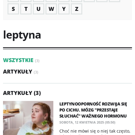
S
T
U
W
Y
Z
leptyna
WSZYSTKIE
(3)
ARTYKUŁY
(3)
ARTYKUŁY (3)
LEPTYNOOPORNOŚĆ ROZWIJA SIĘ
PO CICHU. MÓZG "PRZESTAJE
SŁUCHAĆ" WAŻNEGO HORMONU
SOBOTA, 12 KWIETNIA 2025 (05:50)
Choć nie mówi się o niej tak często,