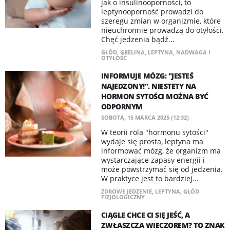
jak o insulinooporności, to
leptynooporność prowadzi do
szeregu zmian w organizmie, które
nieuchronnie prowadzą do otyłości.
Chęć jedzenia bądź...
GŁÓD
,
GRELINA
,
LEPTYNA
,
NADWAGA I
OTYŁOŚĆ
INFORMUJE MÓZG: "JESTEŚ
NAJEDZONY!". NIESTETY NA
HORMON SYTOŚCI MOŻNA BYĆ
ODPORNYM
SOBOTA, 15 MARCA 2025 (12:32)
W teorii rola "hormonu sytości"
wydaje się prosta, leptyna ma
informować mózg, że organizm ma
wystarczające zapasy energii i
może powstrzymać się od jedzenia.
W praktyce jest to bardziej...
ZDROWE JEDZENIE
,
LEPTYNA
,
GŁÓD
FIZJOLOGICZNY
CIĄGLE CHCE CI SIĘ JEŚĆ, A
ZWŁASZCZA WIECZOREM? TO ZNAK