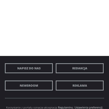
NAPISZ DO NAS
REDAKCJA
NEWSROOM
REKLAMA
Korzystanie z portalu oznacza akceptację
Regulaminu
.
Ustawienia preferencji.