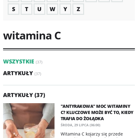
S
T
U
W
Y
Z
witamina C
WSZYSTKIE
(37)
ARTYKUŁY
(37)
ARTYKUŁY (37)
"ANTYRAKOWA" MOC WITAMINY
C? KLUCZOWE MOŻE BYĆ TO, KIEDY
TRAFIA DO ŻOŁĄDKA
ŚRODA, 29 LIPCA (06:00)
Witamina C kojarzy się przede