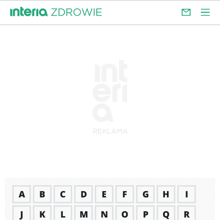
A
B
C
D
E
F
G
H
I
J
K
L
M
N
O
P
Q
R