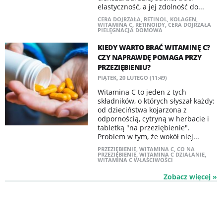
elastyczność, a jej zdolność do...
CERA DOJRZAŁA
,
RETINOL
,
KOLAGEN
,
WITAMINA C
,
RETINOIDY
,
CERA DOJRZAŁA
PIELĘGNACJA DOMOWA
KIEDY WARTO BRAĆ WITAMINĘ C?
CZY NAPRAWDĘ POMAGA PRZY
PRZEZIĘBIENIU?
PIĄTEK, 20 LUTEGO (11:49)
Witamina C to jeden z tych
składników, o których słyszał każdy:
od dzieciństwa kojarzona z
odpornością, cytryną w herbacie i
tabletką "na przeziębienie".
Problem w tym, że wokół niej...
PRZEZIĘBIENIE
,
WITAMINA C
,
CO NA
PRZEZIĘBIENIE
,
WITAMINA C DZIAŁANIE
,
WITAMINA C WŁAŚCIWOŚCI
Zobacz więcej »