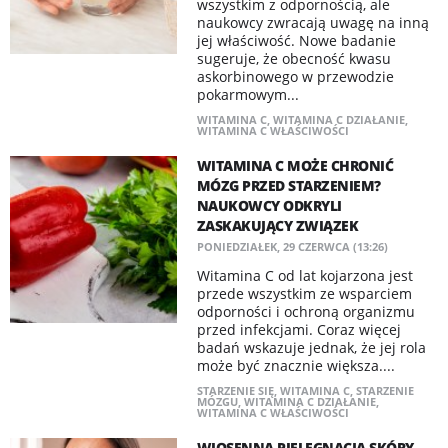
wszystkim z odpornością, ale
naukowcy zwracają uwagę na inną
jej właściwość. Nowe badanie
sugeruje, że obecność kwasu
askorbinowego w przewodzie
pokarmowym...
WITAMINA C
,
WITAMINA C DZIAŁANIE
,
WITAMINA C WŁAŚCIWOŚCI
WITAMINA C MOŻE CHRONIĆ
MÓZG PRZED STARZENIEM?
NAUKOWCY ODKRYLI
ZASKAKUJĄCY ZWIĄZEK
PONIEDZIAŁEK, 29 CZERWCA (13:26)
Witamina C od lat kojarzona jest
przede wszystkim ze wsparciem
odporności i ochroną organizmu
przed infekcjami. Coraz więcej
badań wskazuje jednak, że jej rola
może być znacznie większa....
STARZENIE SIĘ
,
WITAMINA C
,
STARZENIE
MÓZGU
,
WITAMINA C DZIAŁANIE
,
WITAMINA C WŁAŚCIWOŚCI
WIOSENNA PIELĘGNACJA SKÓRY