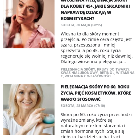
DLA KOBIET 45+. JAKIE SKŁADNIKI
NAPRAWDĘ DZIAŁAJĄ W
KOSMETYKACH?
SOBOTA, 30 MAJA (08:15)
Wiosna to dla skóry moment
przejścia. Po zimie cera często jest
szara, przesuszona i mniej
sprężysta, a po 45. roku życia
regeneruje się wolniej niż dawniej.
Dlatego wiosenna pielęgnacja...
PIELĘGNACJA SKÓRY
,
KREMY DO TWARZY
,
KWAS HIALURONOWY
,
RETINOL
,
WITAMINA
C
,
WITAMINA C WŁAŚCIWOŚCI
PIELĘGNACJA SKÓRY PO 60. ROKU
ŻYCIA. PIĘĆ KOSMETYKÓW, KTÓRE
WARTO STOSOWAĆ
SOBOTA, 28 MARCA (07:10)
Skóra po 60. roku życia przechodzi
wyraźne zmiany, które są
naturalnym efektem starzenia i
zmian hormonalnych. Staje się
cieńsza, bardziej sucha, traci