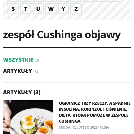
S
T
U
W
Y
Z
zespół Cushinga objawy
WSZYSTKIE
(3)
ARTYKUŁY
(3)
ARTYKUŁY (3)
OGRANICZ TRZY RZECZY, A SPADNIE
INSULINA, KORTYZOL I CIŚNIENIE.
DIETA, KTÓRA POMOŻE W ZESPOLE
CUSHINGA
ŚRODA, 12 LUTEGO 2025 (10:39)