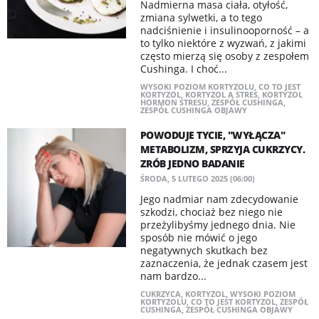
Nadmierna masa ciała, otyłość,
zmiana sylwetki, a to tego
nadciśnienie i insulinooporność – a
to tylko niektóre z wyzwań, z jakimi
często mierzą się osoby z zespołem
Cushinga. I choć...
WYSOKI POZIOM KORTYZOLU
,
CO TO JEST
KORTYZOL
,
KORTYZOL A STRES
,
KORTYZOL
HORMON STRESU
,
ZESPÓŁ CUSHINGA
,
ZESPÓŁ CUSHINGA OBJAWY
POWODUJE TYCIE, "WYŁĄCZA"
METABOLIZM, SPRZYJA CUKRZYCY.
ZRÓB JEDNO BADANIE
ŚRODA, 5 LUTEGO 2025 (06:00)
Jego nadmiar nam zdecydowanie
szkodzi, chociaż bez niego nie
przeżylibyśmy jednego dnia. Nie
sposób nie mówić o jego
negatywnych skutkach bez
zaznaczenia, że jednak czasem jest
nam bardzo...
CUKRZYCA
,
KORTYZOL
,
WYSOKI POZIOM
KORTYZOLU
,
CO TO JEST KORTYZOL
,
ZESPÓŁ
CUSHINGA
,
ZESPÓŁ CUSHINGA OBJAWY