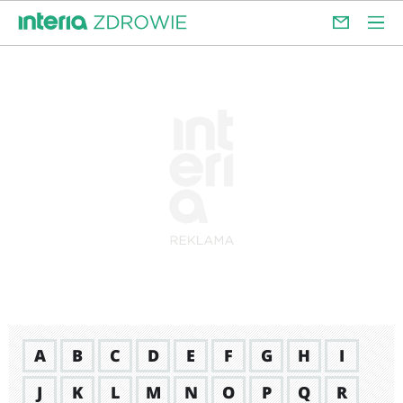
A
B
C
D
E
F
G
H
I
J
K
L
M
N
O
P
Q
R