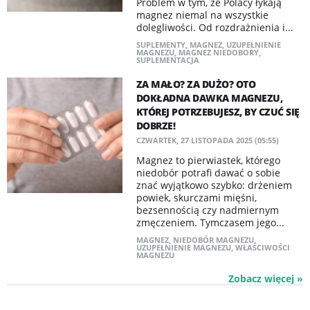
Problem w tym, że Polacy łykają
magnez niemal na wszystkie
dolegliwości. Od rozdrażnienia i...
SUPLEMENTY
,
MAGNEZ
,
UZUPEŁNIENIE
MAGNEZU
,
MAGNEZ NIEDOBORY
,
SUPLEMENTACJA
ZA MAŁO? ZA DUŻO? OTO
DOKŁADNA DAWKA MAGNEZU,
KTÓREJ POTRZEBUJESZ, BY CZUĆ SIĘ
DOBRZE!
CZWARTEK, 27 LISTOPADA 2025 (05:55)
Magnez to pierwiastek, którego
niedobór potrafi dawać o sobie
znać wyjątkowo szybko: drżeniem
powiek, skurczami mięśni,
bezsennością czy nadmiernym
zmęczeniem. Tymczasem jego...
MAGNEZ
,
NIEDOBÓR MAGNEZU
,
UZUPEŁNIENIE MAGNEZU
,
WŁAŚCIWOŚCI
MAGNEZU
Zobacz więcej »