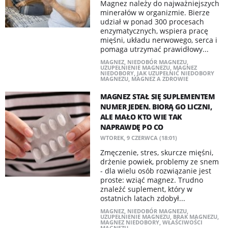
Magnez należy do najważniejszych
minerałów w organizmie. Bierze
udział w ponad 300 procesach
enzymatycznych, wspiera pracę
mięśni, układu nerwowego, serca i
pomaga utrzymać prawidłowy...
MAGNEZ
,
NIEDOBÓR MAGNEZU
,
UZUPEŁNIENIE MAGNEZU
,
MAGNEZ
NIEDOBORY
,
JAK UZUPEŁNIĆ NIEDOBORY
MAGNEZU
,
MAGNEZ A ZDROWIE
MAGNEZ STAŁ SIĘ SUPLEMENTEM
NUMER JEDEN. BIORĄ GO LICZNI,
ALE MAŁO KTO WIE TAK
NAPRAWDĘ PO CO
WTOREK, 9 CZERWCA (18:01)
Zmęczenie, stres, skurcze mięśni,
drżenie powiek, problemy ze snem
- dla wielu osób rozwiązanie jest
proste: wziąć magnez. Trudno
znaleźć suplement, który w
ostatnich latach zdobył...
MAGNEZ
,
NIEDOBÓR MAGNEZU
,
UZUPEŁNIENIE MAGNEZU
,
BRAK MAGNEZU
,
MAGNEZ NIEDOBORY
,
WŁAŚCIWOŚCI
MAGNEZU