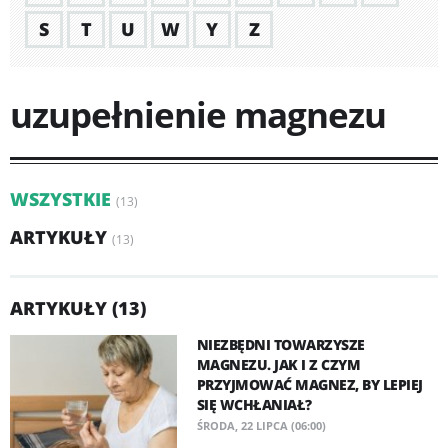
S
T
U
W
Y
Z
uzupełnienie magnezu
WSZYSTKIE
(13)
ARTYKUŁY
(13)
ARTYKUŁY (13)
NIEZBĘDNI TOWARZYSZE
MAGNEZU. JAK I Z CZYM
PRZYJMOWAĆ MAGNEZ, BY LEPIEJ
SIĘ WCHŁANIAŁ?
ŚRODA, 22 LIPCA (06:00)