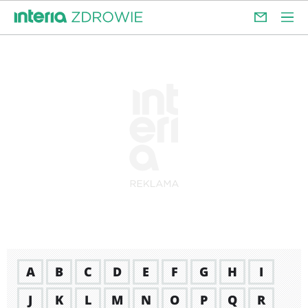
A
B
C
D
E
F
G
H
I
J
K
L
M
N
O
P
Q
R