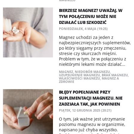
BIERZESZ MAGNEZ? UWAŻAJ. W
TYM POŁĄCZENIU MOŻE NIE
DZIAŁAĆ LUB SZKODZIĆ
PONIEDZIAŁEK, 4 MAJA (19:25)
Magnez uchodzi za jeden z
najbezpieczniejszych suplementów,
po który sięgamy przy zmęczeniu,
stresie czy skurczach mięśni.
Problem w tym, że w połączeniu z
niektórymi lekami może działać...
MAGNEZ
,
NIEDOBÓR MAGNEZU
,
UZUPEŁNIENIE MAGNEZU
,
BRAK MAGNEZU
,
WŁAŚCIWOŚCI MAGNEZU
,
MAGNEZ A
ZDROWIE
BŁĘDY POPEŁNIANE PRZY
SUPLEMENTACJI MAGNEZU. NIE
ZADZIAŁA TAK, JAK POWINIEN
PIĄTEK, 12 GRUDNIA 2025 (20:21)
O tym, jak ważne jest utrzymanie
poziomu magnezu w organizmie,
napisano już chyba wszystko.