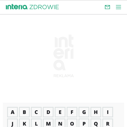
A
B
C
D
E
F
G
H
I
J
K
L
M
N
O
P
Q
R