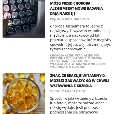
MÓZG PRZED CHOROBĄ
ALZHEIMERA? NOWE BADANIA
DAJĄ NADZIEJĘ
PIĄTEK, 17 KWIETNIA (12:37)
Choroba Alzheimera to jedno z
największych wyzwań współczesnej
medycyny, a naukowcy od lat
poszukują sposobów, które mogłyby
spowolnić jej rozwój lub zmniejszyć
ryzyko zachorowania....
CHOROBA ALZHEIMERA
,
ALZHEIMER
,
WITAMINA D
,
CHOROBA ALZHEIMERA
ZAPOBIEGANIE
,
WITAMINA D
WŁAŚCIWOŚCI
,
WITAMINA D NIEDOBÓR
,
WITAMINA D A ZDROWIE
ZNAK, ŻE BRAKUJE WITAMINY D.
MOŻESZ ZAUWAŻYĆ GO W CHWILI
WSTAWANIA Z KRZESŁA
ŚRODA, 11 MARCA (14:37)
Sposób, w jaki wstajemy z krzesła
lub fotela, może zdradzać więcej,
niż się wydaje. Jeśli podczas
podnoszenia się odruchowo