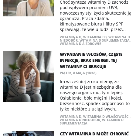
Choć synteza witaminy D zachodzi
pod wpływem promieni UVB,
nowoczesny styl życia skutecznie ją
ogranicza. Praca zdalna,
klimatyzowane biura i filtry SPF
sprawiają, że wielu ludzi przez...
WITAMINA D
,
WITAMINA D3
,
WITAMINA D
NIEDOBÓR
,
WITAMINA D SUPLEMENTACJA
,
WITAMINA D A ZDROWIE
WYPADANIE WŁOSÓW, CZĘSTE
INFEKCJE, BRAK ENERGII. TEJ
WITAMINY CI BRAKUJE
PIĄTEK, 8 MAJA (18:48)
Im wcześniej zrozumiemy, że
witamina D jest niezbędna dla
naszego organizmu, tym lepiej.
Osłabienie, bóle mięśni i kości,
bezsenność, spadek odporności to
tylko niektóre z uciążliwych...
WITAMINA D
,
WITAMINA D WŁAŚCIWOŚCI
,
WITAMINA D NIEDOBÓR
,
WITAMINA D
SUPLEMENTACJA
CZY WITAMINA D MOŻE CHRONIĆ