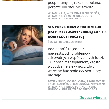
podpieramy się rękami o kolana,
poręcze lub stół, nie zawsze...
WITAMINA D
,
WITAMINA D NIEDOBÓR
,
WITAMINA D SKUTKI NIEDOBORU
,
WITAMINA D A ZDROWIE
SEN PRZYCHODZI Z TRUDEM LUB
JEST PRZERYWANY? ZBADAJ CUKIER,
KORTYZOL I TARCZYCĘ
ŚRODA, 18 LUTEGO (14:03)
Bezsenność to jeden z
najczęstszych problemów
zdrowotnych współczesnych ludzi.
Trudności z zasypianiem, częste
wybudzanie się w nocy, zbyt
wczesne budzenie czy sen, który
nie daje...
BEZSENNOŚĆ
,
MORFOLOGIA
,
PROBLEMY ZE
SNEM
,
KORTYZOL
,
BEZSENNOŚĆ PRZYCZYNY
,
WITAMINA D NIEDOBÓR
,
KORTYZOL
HORMON STRESU
,
ŻELAZO NIEDOBÓR
Zobacz więcej »