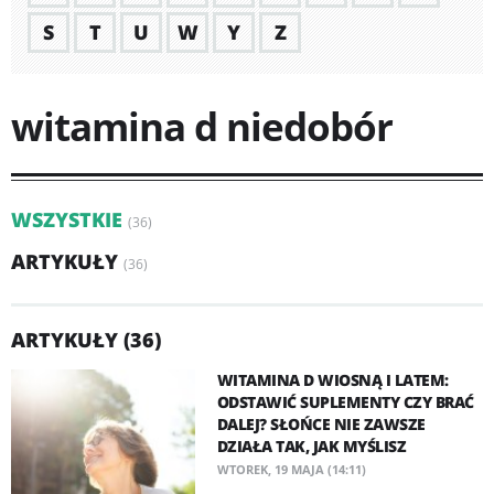
S
T
U
W
Y
Z
witamina d niedobór
WSZYSTKIE
(36)
ARTYKUŁY
(36)
ARTYKUŁY (36)
WITAMINA D WIOSNĄ I LATEM:
ODSTAWIĆ SUPLEMENTY CZY BRAĆ
DALEJ? SŁOŃCE NIE ZAWSZE
DZIAŁA TAK, JAK MYŚLISZ
WTOREK, 19 MAJA (14:11)