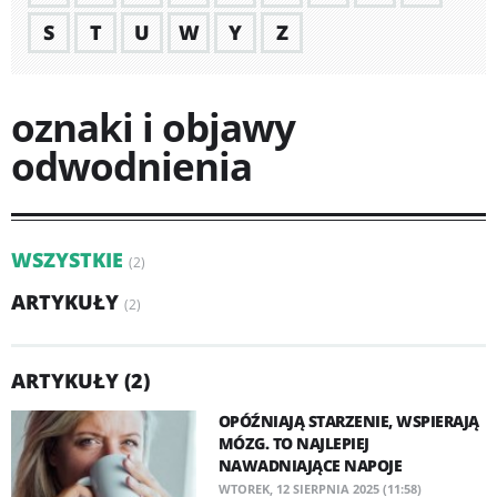
S
T
U
W
Y
Z
oznaki i objawy
odwodnienia
WSZYSTKIE
(2)
ARTYKUŁY
(2)
ARTYKUŁY (2)
OPÓŹNIAJĄ STARZENIE, WSPIERAJĄ
MÓZG. TO NAJLEPIEJ
NAWADNIAJĄCE NAPOJE
WTOREK, 12 SIERPNIA 2025 (11:58)