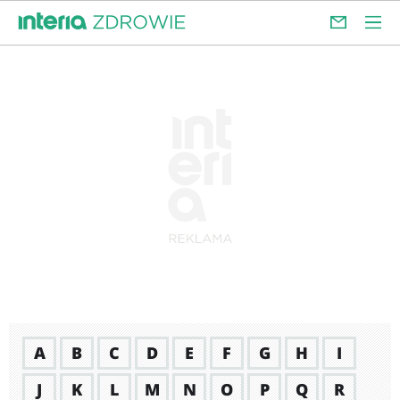
A
B
C
D
E
F
G
H
I
J
K
L
M
N
O
P
Q
R