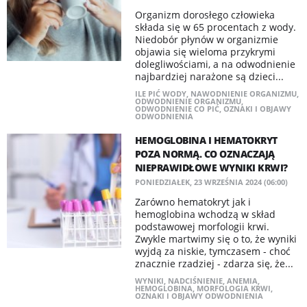
Organizm dorosłego człowieka
składa się w 65 procentach z wody.
Niedobór płynów w organizmie
objawia się wieloma przykrymi
dolegliwościami, a na odwodnienie
najbardziej narażone są dzieci...
ILE PIĆ WODY
,
NAWODNIENIE ORGANIZMU
,
ODWODNIENIE ORGANIZMU
,
ODWODNIENIE CO PIĆ
,
OZNAKI I OBJAWY
ODWODNIENIA
HEMOGLOBINA I HEMATOKRYT
POZA NORMĄ. CO OZNACZAJĄ
NIEPRAWIDŁOWE WYNIKI KRWI?
PONIEDZIAŁEK, 23 WRZEŚNIA 2024 (06:00)
Zarówno hematokryt jak i
hemoglobina wchodzą w skład
podstawowej morfologii krwi.
Zwykle martwimy się o to, że wyniki
wyjdą za niskie, tymczasem - choć
znacznie rzadziej - zdarza się, że...
WYNIKI
,
NADCIŚNIENIE
,
ANEMIA
,
HEMOGLOBINA
,
MORFOLOGIA KRWI
,
OZNAKI I OBJAWY ODWODNIENIA