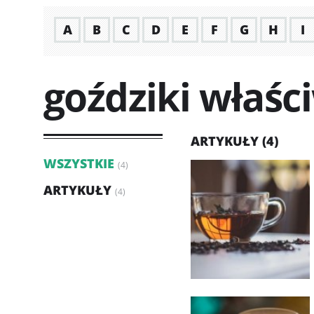
A
B
C
D
E
F
G
H
I
goździki właśc
ARTYKUŁY (4)
WSZYSTKIE
(4)
ARTYKUŁY
(4)