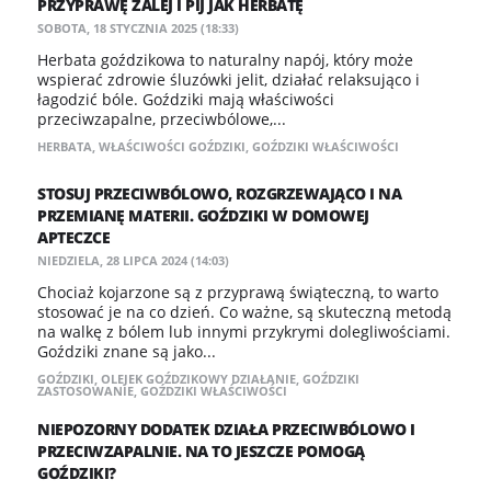
PRZYPRAWĘ ZALEJ I PIJ JAK HERBATĘ
SOBOTA, 18 STYCZNIA 2025 (18:33)
Herbata goździkowa to naturalny napój, który może
wspierać zdrowie śluzówki jelit, działać relaksująco i
łagodzić bóle. Goździki mają właściwości
przeciwzapalne, przeciwbólowe,...
HERBATA
,
WŁAŚCIWOŚCI GOŹDZIKI
,
GOŹDZIKI WŁAŚCIWOŚCI
STOSUJ PRZECIWBÓLOWO, ROZGRZEWAJĄCO I NA
PRZEMIANĘ MATERII. GOŹDZIKI W DOMOWEJ
APTECZCE
NIEDZIELA, 28 LIPCA 2024 (14:03)
Chociaż kojarzone są z przyprawą świąteczną, to warto
stosować je na co dzień. Co ważne, są skuteczną metodą
na walkę z bólem lub innymi przykrymi dolegliwościami.
Goździki znane są jako...
GOŹDZIKI
,
OLEJEK GOŹDZIKOWY DZIAŁANIE
,
GOŹDZIKI
ZASTOSOWANIE
,
GOŹDZIKI WŁAŚCIWOŚCI
NIEPOZORNY DODATEK DZIAŁA PRZECIWBÓLOWO I
PRZECIWZAPALNIE. NA TO JESZCZE POMOGĄ
GOŹDZIKI?