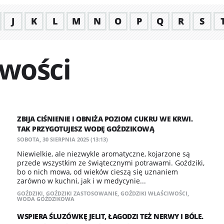
J
K
L
M
N
O
P
Q
R
S
iwości
ZBIJA CIŚNIENIE I OBNIŻA POZIOM CUKRU WE KRWI.
TAK PRZYGOTUJESZ WODĘ GOŹDZIKOWĄ
SOBOTA, 30 SIERPNIA 2025 (13:13)
Niewielkie, ale niezwykle aromatyczne, kojarzone są
przede wszystkim ze świątecznymi potrawami. Goździki,
bo o nich mowa, od wieków cieszą się uznaniem
zarówno w kuchni, jak i w medycynie...
GOŹDZIKI
,
GOŹDZIKI ZASTOSOWANIE
,
GOŹDZIKI WŁAŚCIWOŚCI
,
WODA GOŹDZIKOWA
WSPIERA ŚLUZÓWKĘ JELIT, ŁAGODZI TEŻ NERWY I BÓLE.