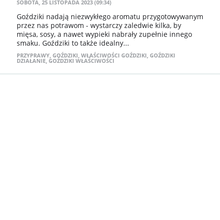
SOBOTA, 25 LISTOPADA 2023 (09:34)
Goździki nadają niezwykłego aromatu przygotowywanym
przez nas potrawom - wystarczy zaledwie kilka, by
mięsa, sosy, a nawet wypieki nabrały zupełnie innego
smaku. Goździki to także idealny...
PRZYPRAWY
,
GOŹDZIKI
,
WŁAŚCIWOŚCI GOŹDZIKI
,
GOŹDZIKI
DZIAŁANIE
,
GOŹDZIKI WŁAŚCIWOŚCI