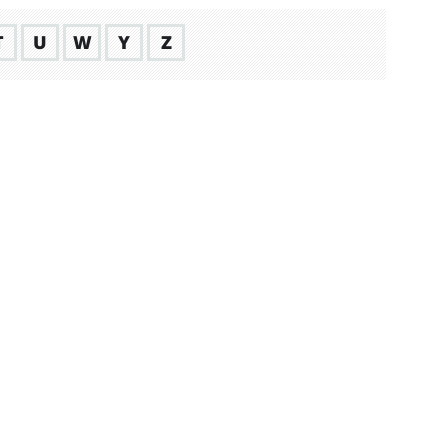
T
U
W
Y
Z