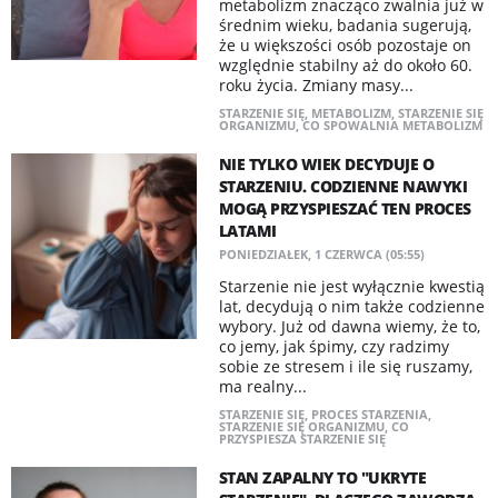
metabolizm znacząco zwalnia już w
średnim wieku, badania sugerują,
że u większości osób pozostaje on
względnie stabilny aż do około 60.
roku życia. Zmiany masy...
STARZENIE SIĘ
,
METABOLIZM
,
STARZENIE SIĘ
ORGANIZMU
,
CO SPOWALNIA METABOLIZM
NIE TYLKO WIEK DECYDUJE O
STARZENIU. CODZIENNE NAWYKI
MOGĄ PRZYSPIESZAĆ TEN PROCES
LATAMI
PONIEDZIAŁEK, 1 CZERWCA (05:55)
Starzenie nie jest wyłącznie kwestią
lat, decydują o nim także codzienne
wybory. Już od dawna wiemy, że to,
co jemy, jak śpimy, czy radzimy
sobie ze stresem i ile się ruszamy,
ma realny...
STARZENIE SIĘ
,
PROCES STARZENIA
,
STARZENIE SIĘ ORGANIZMU
,
CO
PRZYSPIESZA STARZENIE SIĘ
STAN ZAPALNY TO "UKRYTE