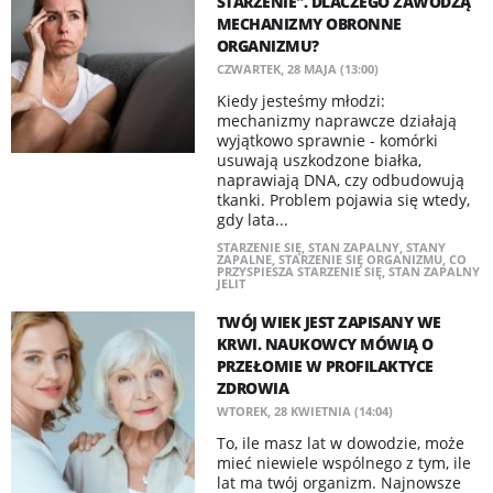
STARZENIE". DLACZEGO ZAWODZĄ
MECHANIZMY OBRONNE
ORGANIZMU?
CZWARTEK, 28 MAJA (13:00)
Kiedy jesteśmy młodzi:
mechanizmy naprawcze działają
wyjątkowo sprawnie - komórki
usuwają uszkodzone białka,
naprawiają DNA, czy odbudowują
tkanki. Problem pojawia się wtedy,
gdy lata...
STARZENIE SIĘ
,
STAN ZAPALNY
,
STANY
ZAPALNE
,
STARZENIE SIĘ ORGANIZMU
,
CO
PRZYSPIESZA STARZENIE SIĘ
,
STAN ZAPALNY
JELIT
TWÓJ WIEK JEST ZAPISANY WE
KRWI. NAUKOWCY MÓWIĄ O
PRZEŁOMIE W PROFILAKTYCE
ZDROWIA
WTOREK, 28 KWIETNIA (14:04)
To, ile masz lat w dowodzie, może
mieć niewiele wspólnego z tym, ile
lat ma twój organizm. Najnowsze