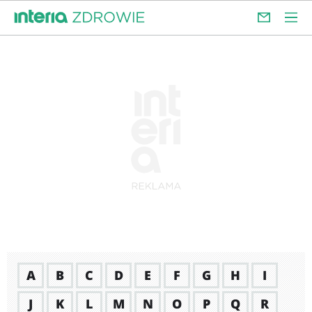
A
B
C
D
E
F
G
H
I
J
K
L
M
N
O
P
Q
R