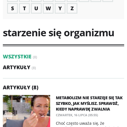
S
T
U
W
Y
Z
starzenie się organizmu
WSZYSTKIE
(8)
ARTYKUŁY
(8)
ARTYKUŁY (8)
METABOLIZM NIE STARZEJE SIĘ TAK
SZYBKO, JAK MYŚLISZ. SPRAWDŹ,
KIEDY NAPRAWDĘ ZWALNIA
CZWARTEK, 16 LIPCA (05:55)
Choć często uważa się, że