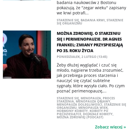
badania naukowców z Bostonu
pokazują, że "zegar wieku" zapisany
we krwi potrafi...
STARZENIE SIĘ
,
BADANIA KRWI
,
STARZENIE
SIĘ ORGANIZMU
MOŻNA ZDROWIEJ. O STARZENIU
SIĘ I PERIMENOPAUZIE. DR AGNES
FRANKEL: ZMIANY PRZYSPIESZAJĄ
PO 35. ROKU ŻYCIA
PONIEDZIAŁEK, 2 LUTEGO (13:45)
Żeby dłużej wyglądać i czuć się
młodo, najpierw trzeba zrozumieć,
jak przebiega proces starzenia i
nauczyć się czytać subtelne
sygnały, które wysyła ciało. Po czym
poznać perimenopauzę,...
STARZENIE SIĘ
,
MENOPAUZA
,
PROCES
STARZENIA
,
MENOPAUZA OBJAWY
,
MENOPAUZA DOLEGLIWOŚCI
,
STARZENIE SIĘ
ORGANIZMU
,
MENOPAUZA WIEK
,
HORMONY KOBIETY
,
KOBIETY PO
PIĘĆDZIESIĄTCE
,
DOJRZAŁE KOBIETY
,
MOŻNA ZDROWIEJ (PODCAST)
Zobacz więcej »