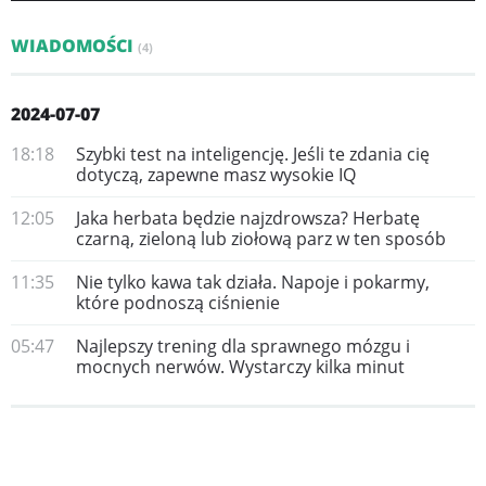
WIADOMOŚCI
(4)
2024-07-07
18:18
Szybki test na inteligencję. Jeśli te zdania cię
dotyczą, zapewne masz wysokie IQ
12:05
Jaka herbata będzie najzdrowsza? Herbatę
czarną, zieloną lub ziołową parz w ten sposób
11:35
Nie tylko kawa tak działa. Napoje i pokarmy,
które podnoszą ciśnienie
05:47
Najlepszy trening dla sprawnego mózgu i
mocnych nerwów. Wystarczy kilka minut